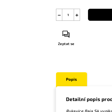
−
+
Zeptat se
Popis
Detailní popis pro
Rukavice Baja S4 vynika