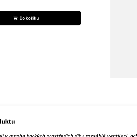
Do košíku
duktu
jí v mnoha horkých prostředích díky rozsáhlé ventilaci, o