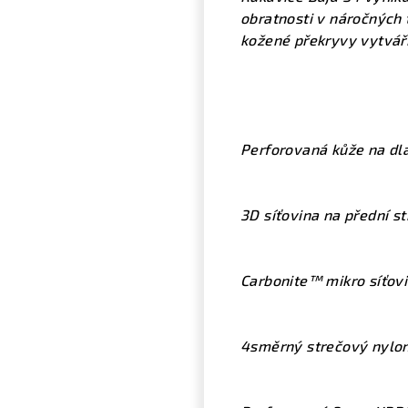
obratnosti v náročných 
kožené překryvy vytváří
Perforovaná kůže na dla
3D síťovina na přední s
Carbonite™ mikro síťov
4směrný strečový nylon 