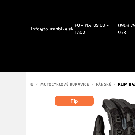
Přejít
na
obsah
PO – PIA: 09:00 –
0908 7
info@touranbike.sk
|
|
17:00
973
/
MOTOCYKLOVÉ RUKAVICE
/
PÁNSKÉ
/
KLIM BA
DOMŮ
Tip