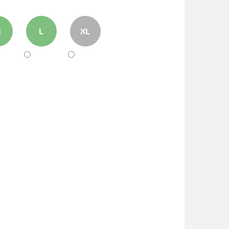
M
L
XL