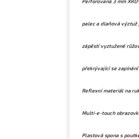
Perforovaná 3 mm XRD®
palec a dlaňová výztuž
zápěstí vyztužené růžo
překrývající se zapínání
Reflexní materiál na ru
Multi-e-touch obrazovk
Plastová spona s poutk