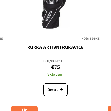
8S
KÓD:
596XS
RUKKA AKTIVNÍ RUKAVICE
€60,98 bez DPH
€75
Skladem
Detail
Tip