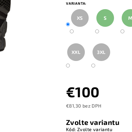
VARIANTA:
XS
S
XXL
3XL
€100
€81,30 bez DPH
Měrná
cena:
Zvolte variantu
Kód:
Zvolte variantu