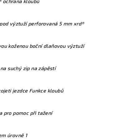
 ochrana kloubů
 pod výztuží perforovaná 5 mm xrd®
vou koženou boční dlaňovou výztuží
 na suchý zip na zápěstí
kojeti jezdce Funkce kloubů
a pro pomoc při tažení
em úrovně 1