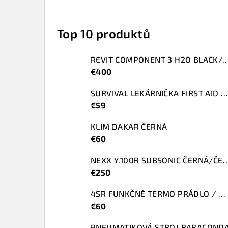
Top 10 produktů
REVIT COMPONENT 3 H2O BLACK/
€400
SURVIVAL LEKÁRNIČKA FIRST AID KIT SMALL
€59
KLIM DAKAR ČERNÁ
€60
NEXX Y.100R SUBSONIC ČERNÁ/
€250
4SR FUNKČNÉ TERMO PRÁDLO / SET
€60
PNEUMATIKOVÁ STROJ RABACOND