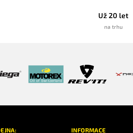
Už 20 let
na trhu
EJNA:
INFORMACE