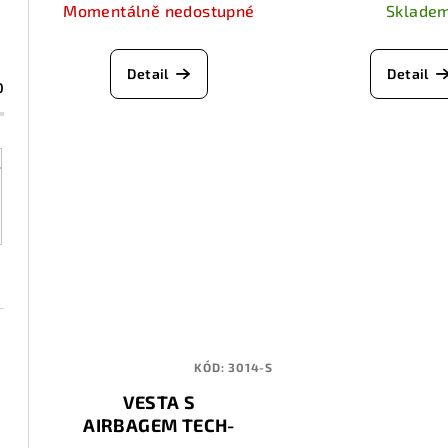
k
Momentálně nedostupné
Sklade
u
t
k
ů
Detail
Detail
0
t
ů
KÓD:
3014-S
VESTA S
AIRBAGEM TECH-
AIR 7X