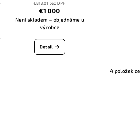
€813,01 bez DPH
€1 000
Není skladem – objednáme u
výrobce
DARK BLUE
Detail
4
položek c
O
v
l
ČERVENÁ MT
á
d
a
c
í
A