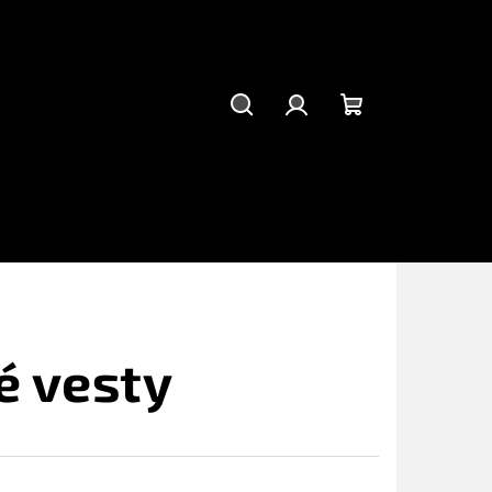
Hledat
Přihlášení
Nákupní
košík
é vesty