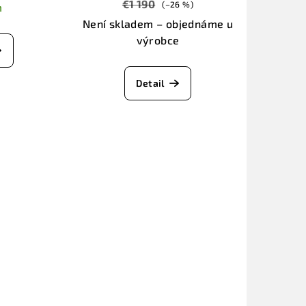
€1 190
(–26 %)
m
Není skladem – objednáme u
výrobce
Detail