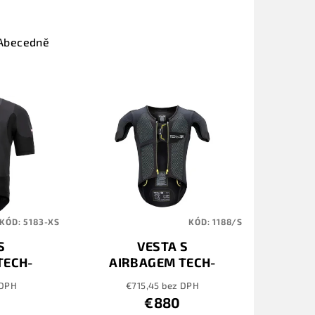
Abecedně
KÓD:
5183-XS
KÓD:
1188/S
S
VESTA S
TECH-
AIRBAGEM TECH-
ASMA
AIR RACE
 DPH
€715,45 bez DPH
€880