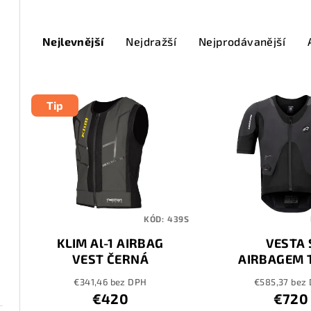
Ř
Nejlevnější
Nejdražší
Nejprodávanější
a
z
V
e
Tip
ý
n
p
í
i
p
s
r
KÓD:
439S
p
o
KLIM Al-1 AIRBAG
VESTA 
r
d
VEST ČERNÁ
AIRBAGEM 
o
AIR® 5 PL
u
€341,46 bez DPH
€585,37 bez
€420
€720
d