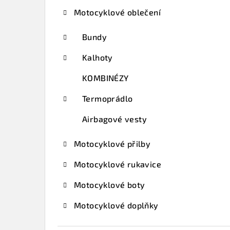
t
Motocyklové oblečení
r
a
Bundy
n
Kalhoty
n
KOMBINÉZY
í
Termoprádlo
p
Airbagové vesty
a
Motocyklové přilby
n
Motocyklové rukavice
e
Motocyklové boty
l
Motocyklové doplňky