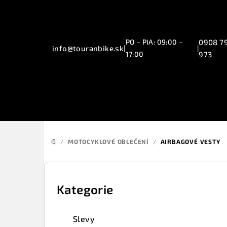
Přejít
na
obsah
PO – PIA: 09:00 –
0908 7
info@touranbike.sk
|
|
17:00
973
/
MOTOCYKLOVÉ OBLEČENÍ
/
AIRBAGOVÉ VESTY
DOMŮ
P
o
Kategorie
Přeskočit
kategorie
s
Slevy