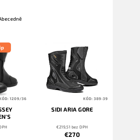
Abecedně
ip
KÓD:
1209/36
KÓD:
389-39
SSEY
SIDI ARIA GORE
N'S
 DPH
€219,51 bez DPH
€270