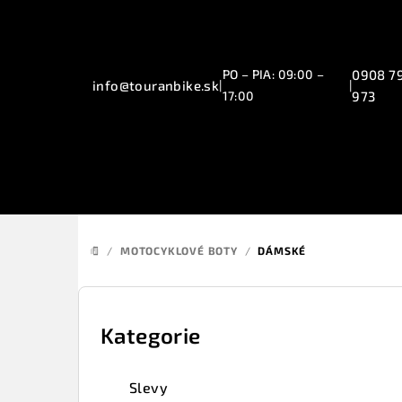
Přejít
na
obsah
PO – PIA: 09:00 –
0908 7
info@touranbike.sk
|
|
17:00
973
/
MOTOCYKLOVÉ BOTY
/
DÁMSKÉ
DOMŮ
P
o
Kategorie
Přeskočit
kategorie
s
Slevy