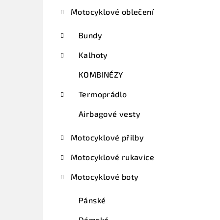
t
Motocyklové oblečení
r
a
Bundy
n
Kalhoty
n
KOMBINÉZY
í
Termoprádlo
p
Airbagové vesty
a
Motocyklové přilby
n
Motocyklové rukavice
e
Motocyklové boty
l
Pánské
Dámské