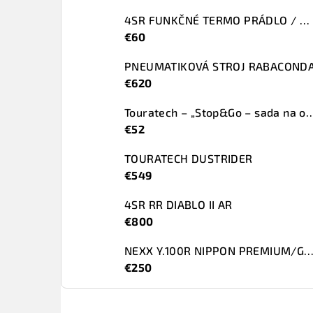
4SR FUNKČNÉ TERMO PRÁDLO / SET
€60
PNEUMATIKOVÁ STROJ RABACOND
€620
Touratech – „Stop&Go – sada na opr
€52
TOURATECH DUSTRIDER
€549
4SR RR DIABLO II AR
€800
NEXX Y.100R NIPPON PREMIUM/G
€250