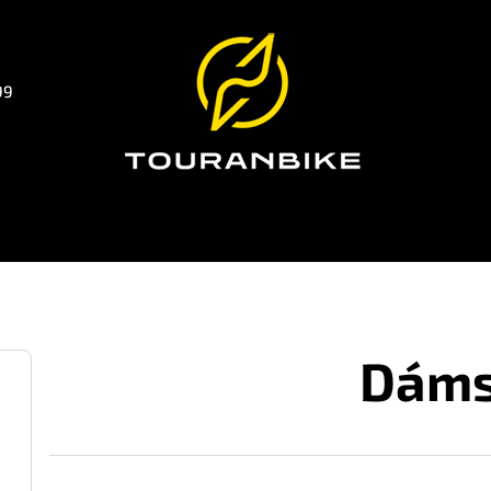
99
Dám