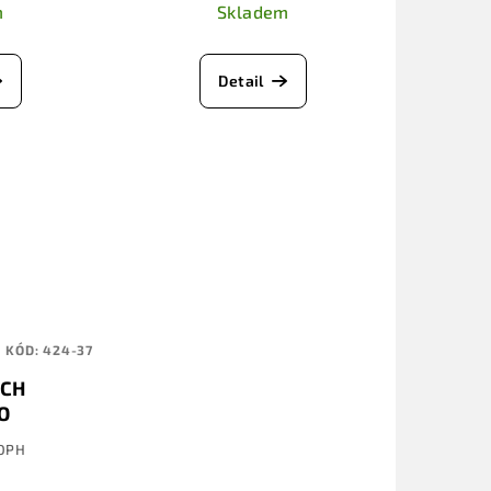
m
Skladem
Detail
KÓD:
424-37
ECH
O
BLACK
 DPH