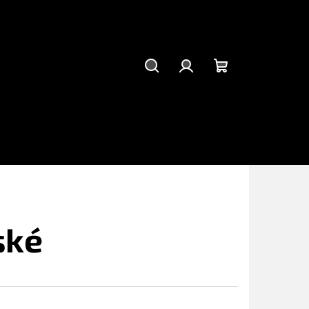
Hledat
Přihlášení
Nákupní
košík
ské