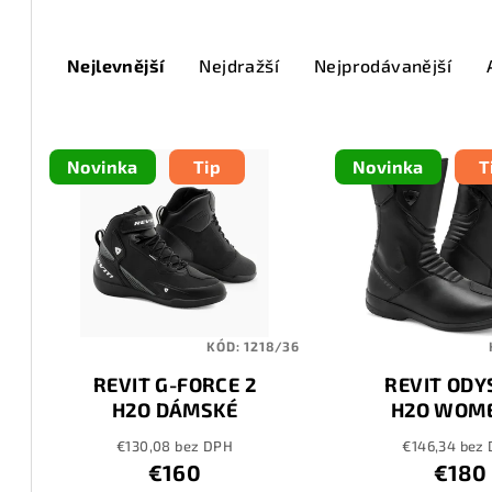
Ř
Nejlevnější
Nejdražší
Nejprodávanější
a
z
V
e
Novinka
Tip
Novinka
T
ý
n
p
í
i
p
s
r
KÓD:
1218/36
p
o
REVIT G-FORCE 2
REVIT ODY
r
d
H2O DÁMSKÉ
H2O WOME
o
u
€130,08 bez DPH
€146,34 bez
€160
€180
d