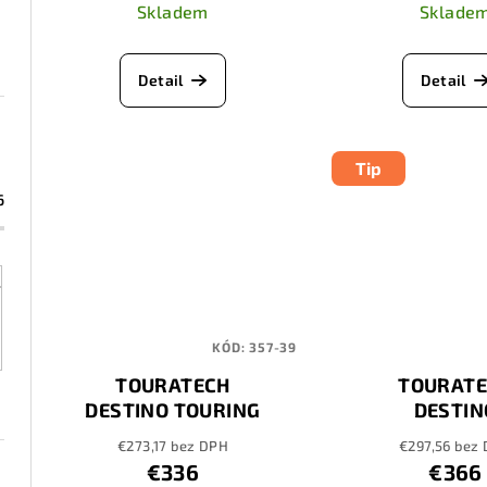
k
Skladem
Sklade
u
t
k
ů
Detail
Detail
t
ů
Tip
6
KÓD:
357-39
TOURATECH
TOURAT
DESTINO TOURING
DESTIN
GTX
ADVENTURE 
€273,17 bez DPH
€297,56 bez
€336
€366