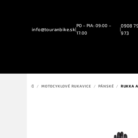
Přejít
na
obsah
PO – PIA: 09:00 –
0908 7
info@touranbike.sk
|
|
17:00
973
/
MOTOCYKLOVÉ RUKAVICE
/
PÁNSKÉ
/
RUKKA A
DOMŮ