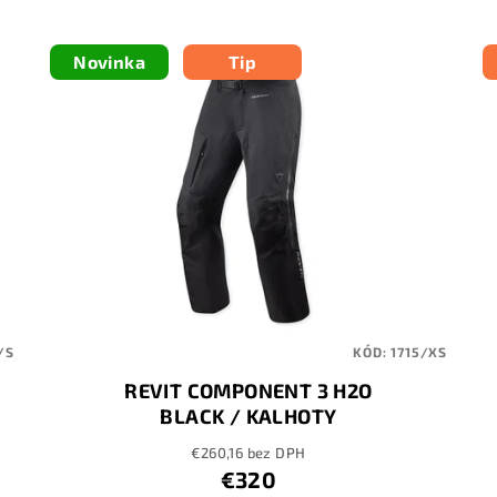
Novinka
Tip
/S
KÓD:
1715/XS
REVIT COMPONENT 3 H2O
BLACK / KALHOTY
€260,16 bez DPH
€320