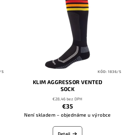
/S
KÓD:
1836/S
KLIM AGGRESSOR VENTED
SOCK
/GAMEDAY/BLACK/FIERY/RED/EMBER/
€28,46 bez DPH
€35
Není skladem – objednáme u výrobce
Detail