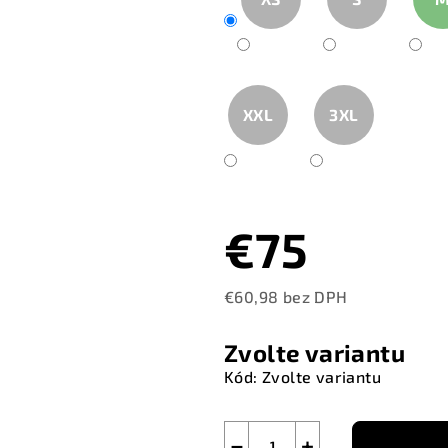
XXL
3XL
€75
€60,98 bez DPH
Měrná
cena:
Zvolte variantu
Kód:
Zvolte variantu
−
+