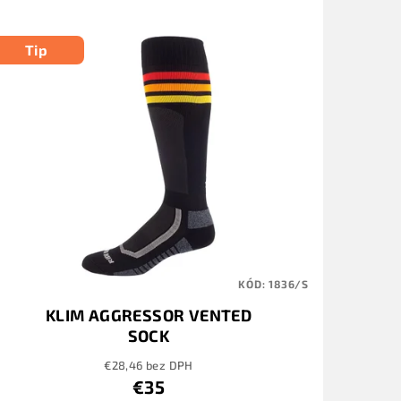
Tip
KÓD:
1836/S
KLIM AGGRESSOR VENTED
SOCK
/GAMEDAY/BLACK/FIERY/RED/EMBER/ORANG
€28,46 bez DPH
€35