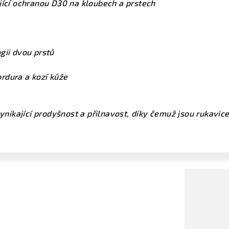
jící ochranou D30 na kloubech a prstech
gii dvou prstů
rdura a kozí kůže
vynikající prodyšnost a přilnavost, díky čemuž jsou rukavic