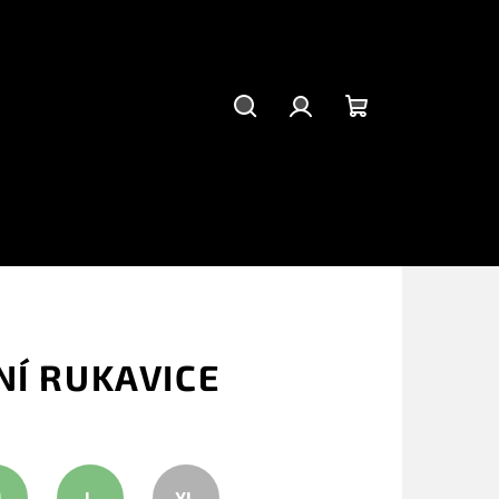
Hledat
Přihlášení
Nákupní
košík
NÍ RUKAVICE
M
L
XL