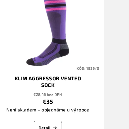
KÓD:
1839/S
KLIM AGGRESSOR VENTED
SOCK
ORANGE
/GAMEDAY/HELIOTROPE/PINK/GLO
€28,46 bez DPH
€35
Není skladem – objednáme u výrobce
Detail