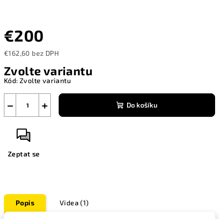
€200
€162,60 bez DPH
Měrná
Zvolte variantu
cena:
Kód:
Zvolte variantu
−
+
Do košíku
Zeptat se
Popis
Videa (1)