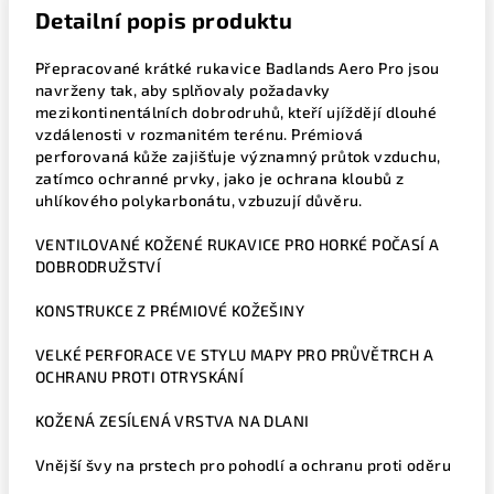
Detailní popis produktu
Přepracované krátké rukavice Badlands Aero Pro jsou
navrženy tak, aby splňovaly požadavky
mezikontinentálních dobrodruhů, kteří ujíždějí dlouhé
vzdálenosti v rozmanitém terénu. Prémiová
perforovaná kůže zajišťuje významný průtok vzduchu,
zatímco ochranné prvky, jako je ochrana kloubů z
uhlíkového polykarbonátu, vzbuzují důvěru.
VENTILOVANÉ KOŽENÉ RUKAVICE PRO HORKÉ POČASÍ A
DOBRODRUŽSTVÍ
KONSTRUKCE Z PRÉMIOVÉ KOŽEŠINY
VELKÉ PERFORACE VE STYLU MAPY PRO PRŮVĚTRCH A
OCHRANU PROTI OTRYSKÁNÍ
KOŽENÁ ZESÍLENÁ VRSTVA NA DLANI
Vnější švy na prstech pro pohodlí a ochranu proti oděru