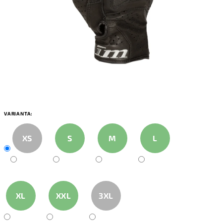
VARIANTA:
XS
S
M
L
XL
XXL
3XL