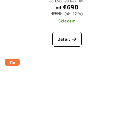
od €560,98 bez DPH
€690
od
€790
(až –12 %)
Skladem
Detail
Tip