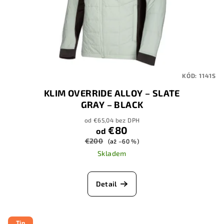
KÓD:
1141S
KLIM OVERRIDE ALLOY – SLATE
GRAY – BLACK
od €65,04 bez DPH
€80
od
€200
(až –60 %)
Skladem
Detail
Tip