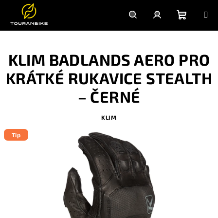
Přejít
na
obsah
Nákupn
Hledat
Přihlášení
KLIM BADLANDS AERO PRO
košík
KRÁTKÉ RUKAVICE STEALTH
– ČERNÉ
KLIM
Tip