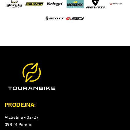
Z
á
p
a
t
í
PRODEJNA:
Alžbetina 402/27
058 01 Poprad