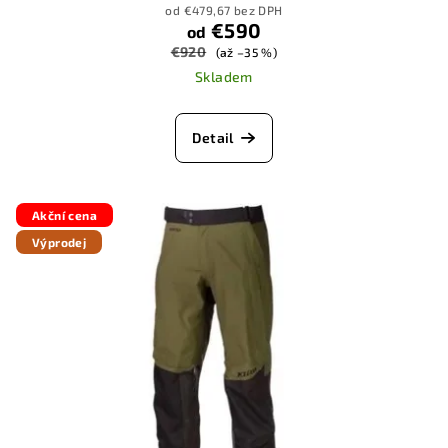
od €479,67 bez DPH
€590
od
€920
(až –35 %)
Skladem
Detail
Akční cena
Výprodej