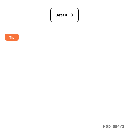
Detail
Tip
KÓD:
894/S