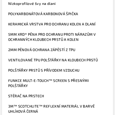
Nízkoprofilové švy na dlani
POLYKARBONÁTOVÁ KARBONOVÁ ŠPIČKA
KERAMICKÁ VRSTVA PRO OCHRANU KOLEN A DLANÍ
5MM XRD® PĚNA PRO OCHRANU PROTI NÁRAZŮM V
OCHRANNÝCH KLOUBECH PRSTŮ A KOLEN
2MM PĚNOVÁ OCHRANA ZÁPĚSTÍ Z TPU
VENTILOVANÉ TPU POLŠTÁŘKY NA KLOUBECH PRSTŮ
POLŠTÁŘKY PRSTŮ S PŘÍVODEM VZDUCHU
FUNKCE MULT-E-TOUCH™ SCREEN S PŘESNÝMI
POLŠTÁŘKY
STĚRAČ NA PRSTECH
3M™ SCOTCHLITE™ REFLEXNÍ MATERIÁL V BARVĚ
UHLÍKOVÁ ČERNÁ