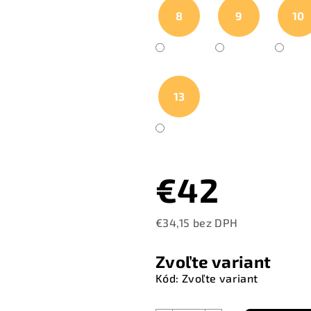
8
9
10
13
€42
€34,15 bez DPH
Jednotková
cena:
Zvoľte variant
Kód:
Zvoľte variant