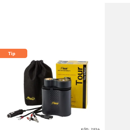
Tip
KÓD:
2834