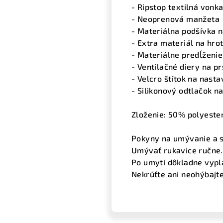
- Ripstop textilná vonka
- Neoprenová manžeta
- Materiálna podšívka n
- Extra materiál na hro
- Materiálne predĺženi
- Ventilačné diery na pr
- Velcro štítok na nast
- Silikonový odtlačok na
Zloženie: 50% polyeste
Pokyny na umývanie a s
Umývať rukavice ručne. 
Po umytí dôkladne vyplá
Nekrúťte ani neohýbajte