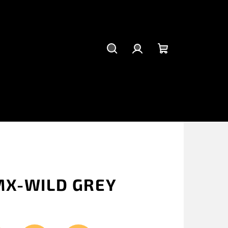
Hľadať
Prihlásenie
Nákupný
košík
MX-WILD GREY