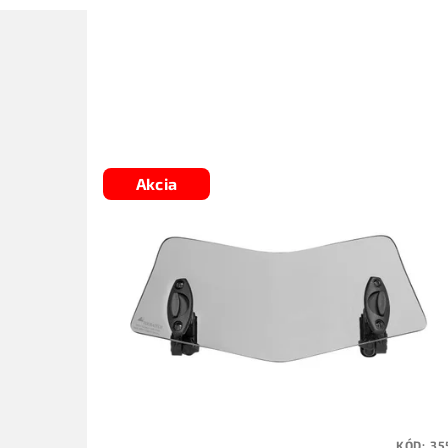
Akcia
KÓD:
35