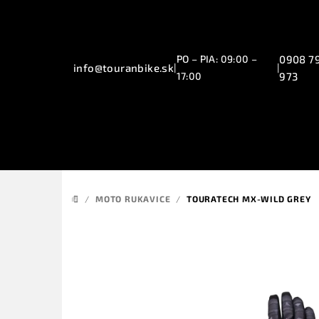
Prejsť
na
obsah
PO – PIA: 09:00 –
0908 7
info@touranbike.sk
|
|
17:00
973
/
MOTO RUKAVICE
/
TOURATECH MX-WILD GREY
DOMOV