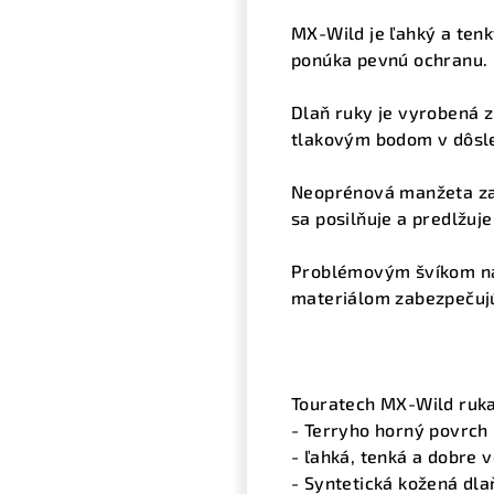
MX-Wild je ľahký a tenk
ponúka pevnú ochranu. H
Dlaň ruky je vyrobená z 
tlakovým bodom v dôsled
Neoprénová manžeta zab
sa posilňuje a predlžuje
Problémovým švíkom na 
materiálom zabezpečujú 
Touratech MX-Wild ruk
-
Terryho horný povrch 
- ľahká, tenká a dobre 
- Syntetická kožená dla