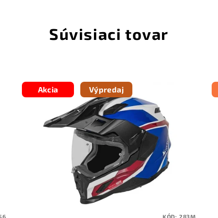
Súvisiaci tovar
Akcia
Výpredaj
56
KÓD:
283M