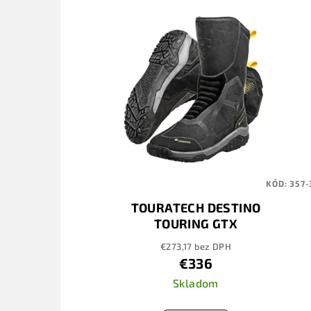
KÓD:
357-
TOURATECH DESTINO
TOURING GTX
€273,17 bez DPH
€336
Skladom