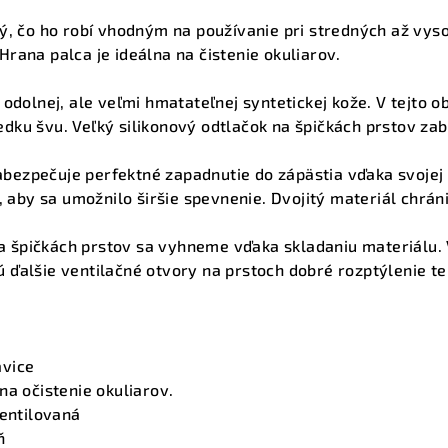
ý, čo ho robí vhodným na používanie pri stredných až vys
rana palca je ideálna na čistenie okuliarov.
odolnej, ale veľmi hmatateľnej syntetickej kože. V tejto ob
ku švu. Veľký silikonový odtlačok na špičkách prstov zab
ezpečuje perfektné zapadnutie do zápästia vďaka svojej 
, aby sa umožnilo širšie spevnenie. Dvojitý materiál chráni
špičkách prstov sa vyhneme vďaka skladaniu materiálu. 
ďalšie ventilačné otvory na prstoch dobré rozptýlenie te
avice
na očistenie okuliarov.
ventilovaná
ň