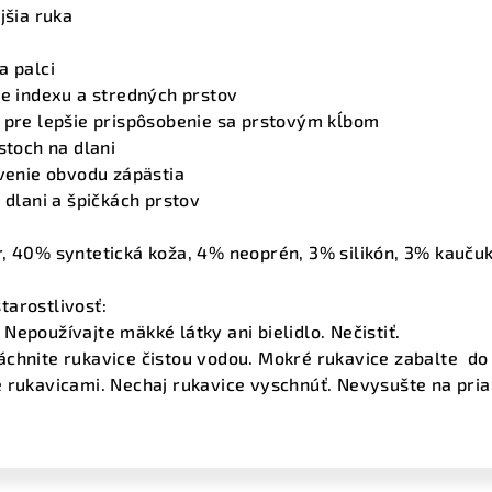
jšia ruka
a palci
te indexu a stredných prstov
e pre lepšie prispôsobenie sa prstovým kĺbom
stoch na dlani
avenie obvodu zápästia
 dlani a špičkách prstov
r, 40% syntetická koža, 4% neoprén, 3% silikón, 3% kauču
tarostlivosť:
Nepoužívajte mäkké látky ani bielidlo. Nečistiť.
chnite rukavice čistou vodou. Mokré rukavice zabalte do 
 rukavicami. Nechaj rukavice vyschnúť. Nevysušte na pria