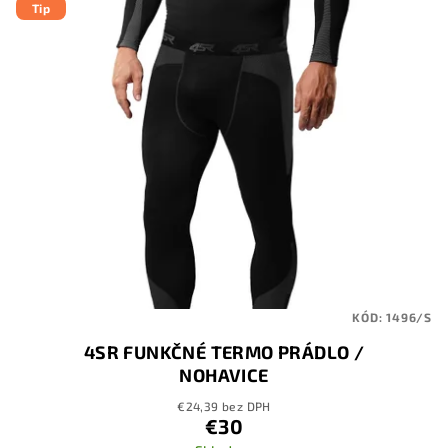
Tip
ý
o
p
d
i
u
s
k
p
t
r
o
o
v
d
u
k
t
KÓD:
1496/S
o
4SR FUNKČNÉ TERMO PRÁDLO /
v
NOHAVICE
€24,39 bez DPH
€30