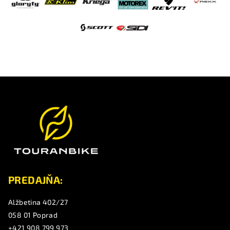
Z
á
p
ä
t
i
e
PREDAJŇA:
Alžbetina 402/27
058 01 Poprad
+421 908 799 973