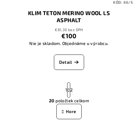
KÓD:
66/S
KLIM TETON MERINO WOOL LS
ASPHALT
€81,30 bez DPH
€100
Nie je skladom. Objednáme u výrobcu.
Detail
S
t
1
2
r
20
položiek celkom
á
O
n
v
Hore
k
l
o
á
v
a
d
n