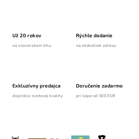
a
i
c
e
i
e
p
Už 20 rokov
Rýchle dodanie
r
v
na slovenskom trhu
na akúkoľvek adresu
k
y
v
ý
p
Exkluzívny predajca
Doručenie zadarmo
i
s
doplnkov svetovej kvality
pri kúpe od 300 EUR
u