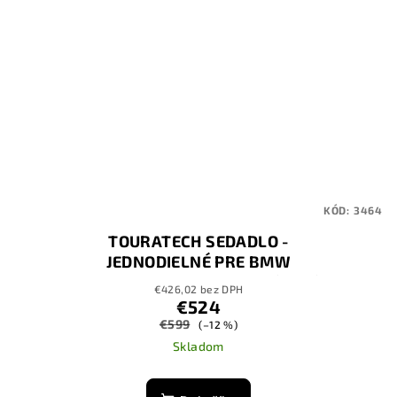
KÓD:
3464
TOURATECH SEDADLO -
JEDNODIELNÉ PRE BMW
F800GS/F700GS/F650GS(Twin)
€426,02 bez DPH
€524
€599
(–12 %)
Skladom