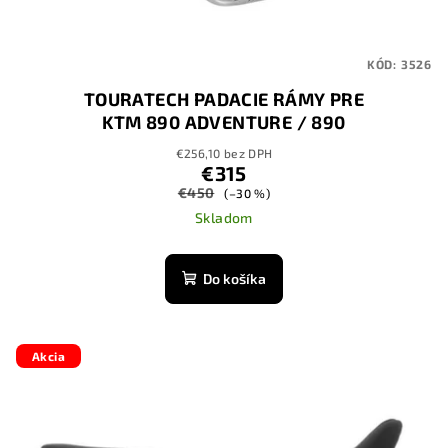
KÓD:
3526
TOURATECH PADACIE RÁMY PRE
KTM 890 ADVENTURE / 890
ADVENTURE R/ 790
€256,10 bez DPH
ADVENTURE/790 ADVENTURE R
€315
€450
(–30 %)
Skladom
Do košíka
Akcia