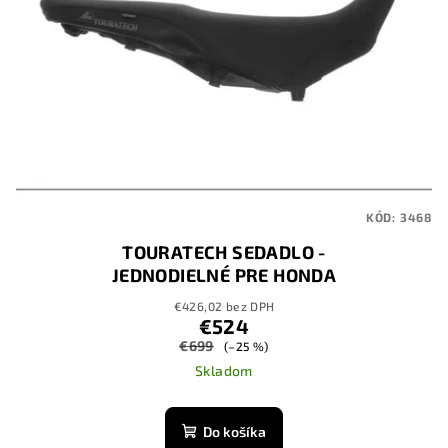
KÓD:
3468
TOURATECH SEDADLO -
JEDNODIELNÉ PRE HONDA
CRF1100L AFRICA TWIN / CRF1100L
€426,02 bez DPH
ADVENTURE SPORT
€524
€699
(–25 %)
Skladom
Do košíka