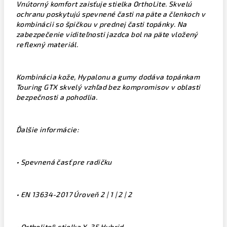
Vnútorný komfort zaisťuje stielka OrthoLite. Skvelú
ochranu poskytujú spevnené časti na päte a členkoch v
kombinácii so špičkou v prednej časti topánky. Na
zabezpečenie viditeľnosti jazdca bol na päte vložený
reflexný materiál.
Kombinácia kože, Hypalonu a gumy dodáva topánkam
Touring GTX skvelý vzhľad bez kompromisov v oblasti
bezpečnosti a pohodlia.
Ďalšie informácie:
• Spevnená časť pre radičku
• EN 13634-2017 Úroveň 2 | 1 | 2 | 2
• Ortholite® stielka X-35 Hybrid