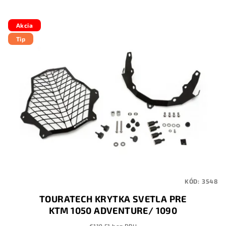
Akcia
Tip
KÓD:
3548
TOURATECH KRYTKA SVETLA PRE
KTM 1050 ADVENTURE/ 1090
ADVENTURE/ 1190 ADVENTURE/