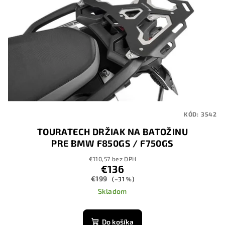
KÓD:
3542
TOURATECH DRŽIAK NA BATOŽINU
PRE BMW F850GS / F750GS
€110,57 bez DPH
€136
€199
(–31 %)
Skladom
Do košíka