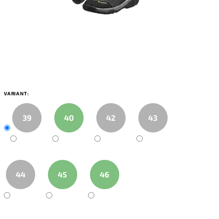
VARIANT:
39
40
42
43
44
45
46