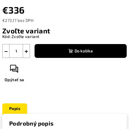
€336
€273,17 bez DPH
Jednotková
Zvoľte variant
cena:
Kód:
Zvoľte variant
−
+
Do košíka
Opýtať sa
Popis
Podrobný popis