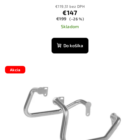
ADVENTURE/ 1190 ADVENTURE/
€119,51 bez DPH
1190 ADVENTURE R/ 1290 SUPER
€147
ADVENTURE*OFFROAD USE ONLY*
€199
(–26 %)
Skladom
Do košíka
Akcia