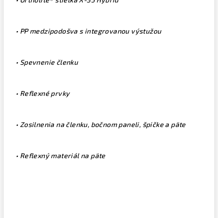
• PP medzipodošva s integrovanou výstužou
• Spevnenie členku
• Reflexné prvky
• Zosilnenia na členku, bočnom paneli, špičke a päte
• Reflexný materiál na päte