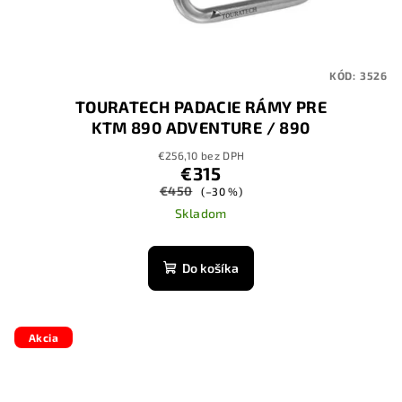
KÓD:
3526
TOURATECH PADACIE RÁMY PRE
KTM 890 ADVENTURE / 890
ADVENTURE R/ 790
€256,10 bez DPH
ADVENTURE/790 ADVENTURE R
€315
€450
(–30 %)
Skladom
Do košíka
Akcia