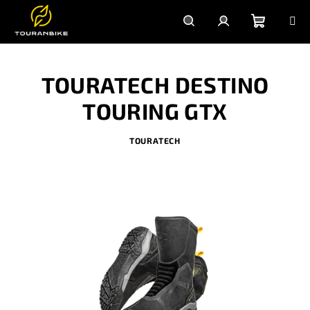
Prejsť
na
obsah
Nákupn
Hľadať
Prihlásenie
TOURATECH DESTINO
košík
TOURING GTX
TOURATECH