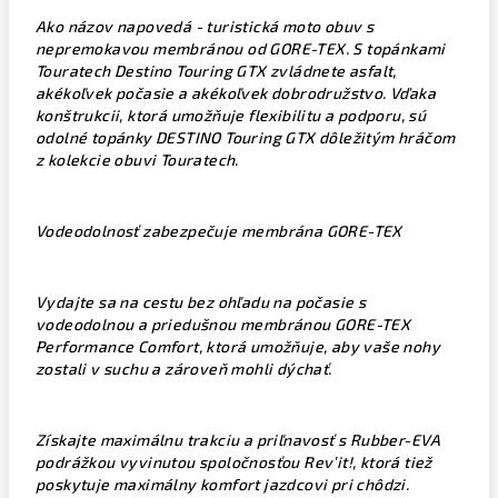
Ako názov napovedá - turistická moto obuv s
nepremokavou membránou od GORE-TEX. S topánkami
Touratech Destino Touring GTX zvládnete asfalt,
akékoľvek počasie a akékoľvek dobrodružstvo. Vďaka
konštrukcii, ktorá umožňuje flexibilitu a podporu, sú
odolné topánky DESTINO Touring GTX dôležitým hráčom
z kolekcie obuvi Touratech.
Vodeodolnosť zabezpečuje membrána GORE-TEX
Vydajte sa na cestu bez ohľadu na počasie s
vodeodolnou a priedušnou membránou GORE-TEX
Performance Comfort, ktorá umožňuje, aby vaše nohy
zostali v suchu a zároveň mohli dýchať.
Získajte maximálnu trakciu a priľnavosť s Rubber-EVA
podrážkou vyvinutou spoločnosťou Rev’it!, ktorá tiež
poskytuje maximálny komfort jazdcovi pri chôdzi.