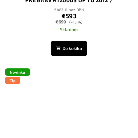
R1200GS ADVENTURE UP TO 2013
€482,11 bez DPH
€593
€699
(–15 %)
Skladom
Do košíka
Novinka
Tip