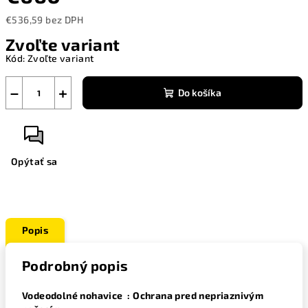
€536,59 bez DPH
Jednotková
Zvoľte variant
cena:
Kód:
Zvoľte variant
−
+
Do košíka
Opýtať sa
Popis
Podrobný popis
Vodeodolné nohavice : Ochrana pred nepriaznivým