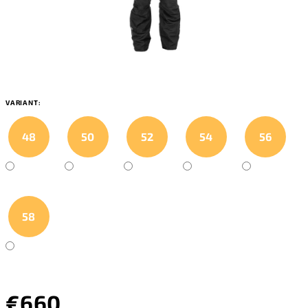
VARIANT:
48
50
52
54
56
58
€660