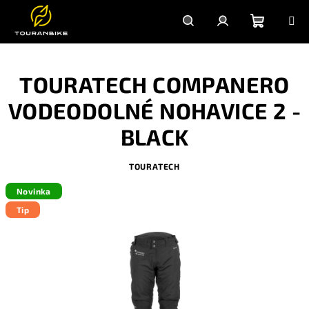
Prejsť
na
obsah
Nákupn
Hľadať
Prihlásenie
TOURATECH COMPANERO
košík
VODEODOLNÉ NOHAVICE 2 -
BLACK
TOURATECH
Novinka
Tip