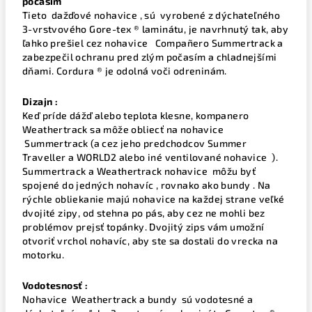
počasím
Tieto dažďové nohavice , sú vyrobené z dýchateľného
3-vrstvového Gore-tex ® laminátu, je navrhnutý tak, aby
ľahko prešiel cez nohavice Compañero Summertrack a
zabezpečil ochranu pred zlým počasím a chladnejšími
dňami. Cordura ® je odolná voči odreninám.
Dizajn :
Keď príde dážď alebo teplota klesne, kompanero
Weathertrack sa môže obliecť na nohavice
Summertrack (a cez jeho predchodcov Summer
Traveller a WORLD2 alebo iné ventilované nohavice ).
Summertrack a Weathertrack nohavice môžu byť
spojené do jedných nohavíc , rovnako ako bundy . Na
rýchle obliekanie majú nohavice na každej strane veľké
dvojité zipy, od stehna po pás, aby cez ne mohli bez
problémov prejsť topánky. Dvojitý zips vám umožní
otvoriť vrchol nohavíc, aby ste sa dostali do vrecka na
motorku.
Vodotesnosť :
Nohavice Weathertrack a bundy sú vodotesné a