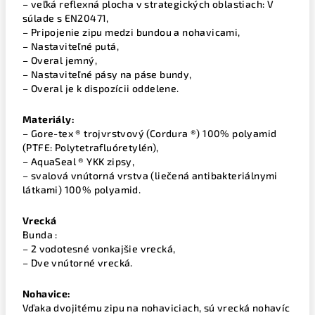
– veľká reflexná plocha v strategických oblastiach: V
súlade s EN20471,
– Pripojenie zipu medzi bundou a nohavicami,
– Nastaviteľné putá,
– Overal jemný,
– Nastaviteľné pásy na páse bundy,
– Overal je k dispozícii oddelene.
Materiály:
– Gore-tex ® trojvrstvový (Cordura ®) 100% polyamid
(PTFE: Polytetrafluóretylén),
– AquaSeal ® YKK zipsy,
– svalová vnútorná vrstva (liečená antibakteriálnymi
látkami) 100% polyamid.
Vrecká
Bunda :
– 2 vodotesné vonkajšie vrecká,
– Dve vnútorné vrecká.
Nohavice:
Vďaka dvojitému zipu na nohaviciach, sú vrecká nohavíc