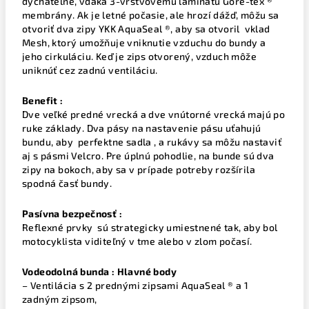
dýchateľné, vďaka 3-vrstvovému laminátu Gore-tex ®
membrány. Ak je letné počasie, ale hrozí dážď, môžu sa
otvoriť dva zipy YKK AquaSeal ®, aby sa otvoril vklad
Mesh, ktorý umožňuje vniknutie vzduchu do bundy a
jeho cirkuláciu. Keď je zips otvorený, vzduch môže
uniknúť cez zadnú ventiláciu.
Benefit :
Dve veľké predné vrecká a dve vnútorné vrecká majú po
ruke základy. Dva pásy na nastavenie pásu uťahujú
bundu, aby perfektne sadla , a rukávy sa môžu nastaviť
aj s pásmi Velcro. Pre úplnú pohodlie, na bunde sú dva
zipy na bokoch, aby sa v prípade potreby rozšírila
spodná časť bundy.
Pasívna bezpečnosť :
Reflexné prvky sú strategicky umiestnené tak, aby bol
motocyklista viditeľný v tme alebo v zlom počasí.
Vodeodolná bunda : Hlavné body
– Ventilácia s 2 prednými zipsami AquaSeal ® a 1
zadným zipsom,