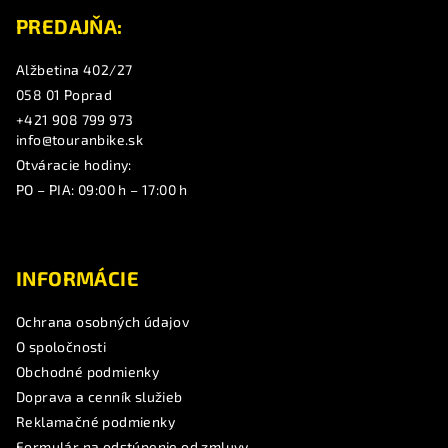
e
PREDAJŇA:
Alžbetina 402/27
058 01 Poprad
+421 908 799 973
info@touranbike.sk
Otváracie hodiny:
PO – PIA: 09:00 h – 17:00 h
INFORMÁCIE
Ochrana osobných údajov
O spoločnosti
Obchodné podmienky
Doprava a cenník služieb
Reklamačné podmienky
Formulár na odstúpenie od zmluvy