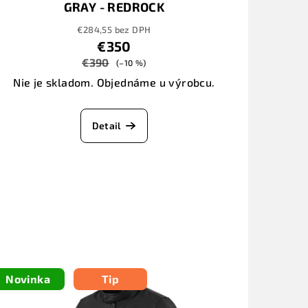
GRAY - REDROCK
€284,55 bez DPH
€350
€390
(–10 %)
Nie je skladom. Objednáme u výrobcu.
Detail
Novinka
Tip