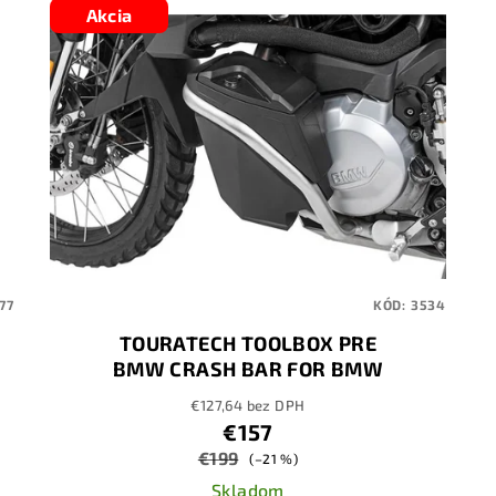
Akcia
77
KÓD:
3534
TOURATECH TOOLBOX PRE
BMW CRASH BAR FOR BMW
F850GS / F750GS
€127,64 bez DPH
€157
€199
(–21 %)
Skladom