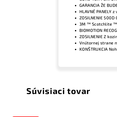
GARANCIA ŽE BUD
HLAVNÉ PANELY z v
ZOSILNENIE 500D C
3M ™ Scotchlite 
BIOMOTION RECOGN
ZOSILNENIE Z kozi
Vnútornej strane
KONŠTRUKCIA Noh
Súvisiaci tovar