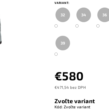
VARIANT:
32
34
36
39
€580
€471,54 bez DPH
Jednotková
cena:
Zvoľte variant
Kód:
Zvoľte variant