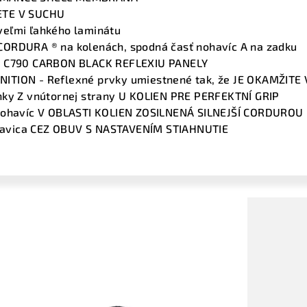
ETE V SUCHU
eľmi ľahkého laminátu
ORDURA ® na kolenách, spodná časť nohavíc A na zadku
™ C790 CARBON BLACK REFLEXIU PANELY
ITION - Reflexné prvky umiestnené tak, že JE OKAMŽITE
nky Z vnútornej strany U KOLIEN PRE PERFEKTNÍ GRIP
 nohavíc V OBLASTI KOLIEN ZOSILNENÁ SILNEJŠÍ CORDUROU
avica CEZ OBUV S NASTAVENÍM STIAHNUTIE