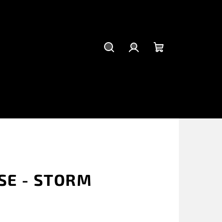
Hľadať
Prihlásenie
Nákupný
košík
SE - STORM