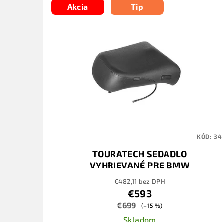
Akcia
Tip
KÓD:
34
TOURATECH SEDADLO
VYHRIEVANÉ PRE BMW
R1200GS UP TO 2012 /
€482,11 bez DPH
R1200GS ADVENTURE UP TO
€593
2013
€699
(–15 %)
Skladom