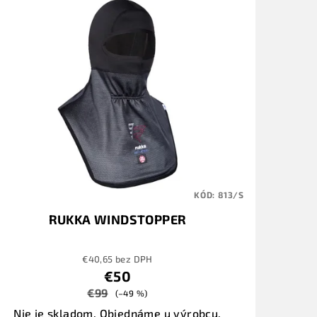
KÓD:
813/S
RUKKA WINDSTOPPER
€40,65 bez DPH
€50
€99
(–49 %)
Nie je skladom. Objednáme u výrobcu.