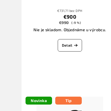
€731,71 bez DPH
€900
€990
(–9 %)
Nie je skladom. Objednáme u výrobcu.
Detail
Novinka
Tip