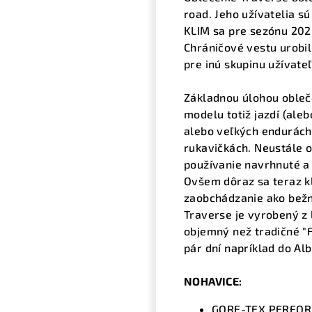
road. Jeho užívatelia s
KLIM sa pre sezónu 202
Chráničové vestu urobi
pre inú skupinu užívateľo
Základnou úlohou obleče
modelu totiž jazdí (aleb
alebo veľkých endurách,
rukavičkách. Neustále o
používanie navrhnuté a 
Ovšem dôraz sa teraz k
zaobchádzanie ako bežn
Traverse je vyrobený z
objemný než tradičné "F
pár dní napríklad do Al
NOHAVICE:
GORE-TEX PERFO