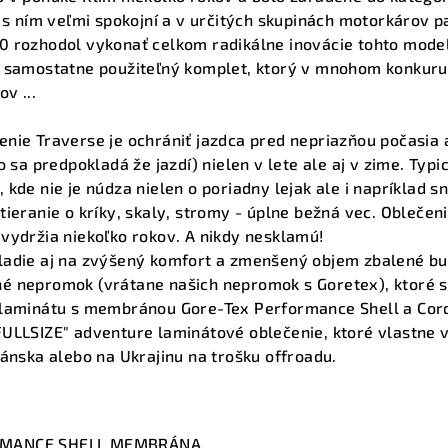
ú s ním veľmi spokojní a v určitých skupinách motorkárov 
0 rozhodol vykonať celkom radikálne inovácie tohto model
l samostatne použiteľný komplet, ktorý v mnohom konkuruj
v ...
nie Traverse je ochrániť jazdca pred nepriazňou počasia a
o sa predpokladá že jazdí) nielen v lete ale aj v zime. Typ
 kde nie je núdza nielen o poriadny lejak ale i napríklad
tieranie o kríky, skaly, stromy - úplne bežná vec. Oblečeni
vydržia niekoľko rokov. A nikdy nesklamú!
ladie aj na zvýšený komfort a zmenšený objem zbalené bun
é nepromok (vrátane našich nepromok s Goretex), ktoré s
 laminátu s membránou Gore-Tex Performance Shell a Cord
ULLSIZE" adventure laminátové oblečenie, ktoré vlastne vho
bánska alebo na Ukrajinu na trošku offroadu.
RMANCE SHELL MEMBRÁNA