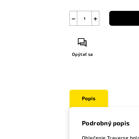
−
+
Opýtať sa
Popis
Podrobný popis
Oblečenie Traverse bolo