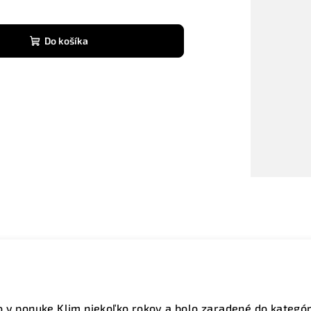
Do košíka
 v ponuke Klim niekoľko rokov a bolo zaradené do kategóri