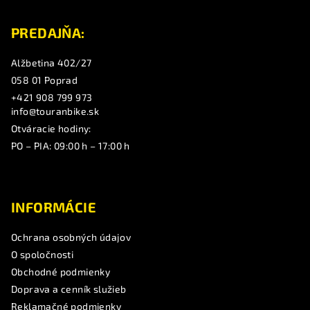
e
PREDAJŇA:
Alžbetina 402/27
058 01 Poprad
+421 908 799 973
info@touranbike.sk
Otváracie hodiny:
PO – PIA: 09:00 h – 17:00 h
INFORMÁCIE
Ochrana osobných údajov
O spoločnosti
Obchodné podmienky
Doprava a cenník služieb
Reklamačné podmienky