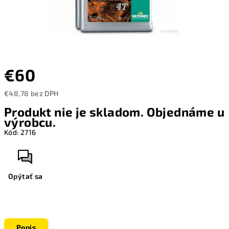
€60
€48,78 bez DPH
Jednotková
Produkt nie je skladom. Objednáme u
cena:
výrobcu.
Kód:
2716
Opýtať sa
Popis