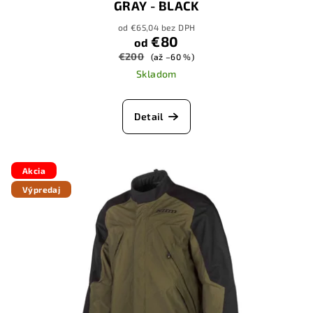
GRAY - BLACK
od €65,04 bez DPH
€80
od
€200
(až –60 %)
Skladom
Detail
Akcia
Výpredaj