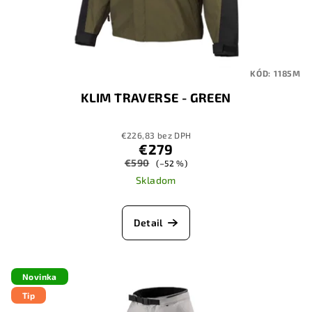
KÓD:
1185M
KLIM TRAVERSE - GREEN
€226,83 bez DPH
€279
€590
(–52 %)
Skladom
Detail
Novinka
Tip