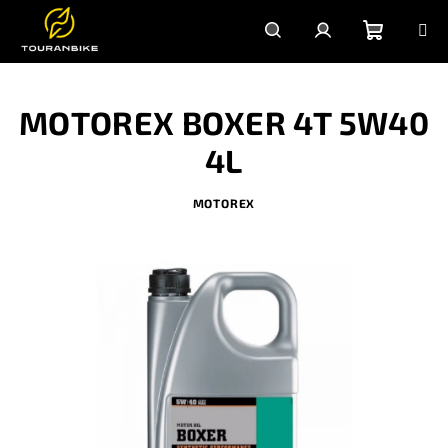
Prejsť
na
obsah
Nákupn
Hľadať
Prihlásenie
MOTOREX BOXER 4T 5W40
košík
4L
MOTOREX