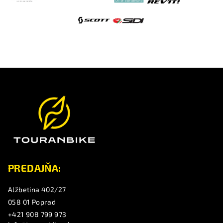
Z
á
p
ä
t
i
e
PREDAJŇA:
Alžbetina 402/27
058 01 Poprad
+421 908 799 973