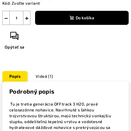
Kód:
Zvoľte variant
−
+
Do košíka
Opýtať sa
Popis
Videá (1)
Podrobný popis
Tu je tretia generácia OFFtrack 3 H20, pravé
celosezónne nohavice. Navrhnuté s ľahkou
trojvrstvovou štruktúrou, majú technickú vonkajšiu
slupku, oddeliteľnú tepelnú vrstvu a vodotesné
hydratexové dážďové nohavice s prekrývajúcou sa