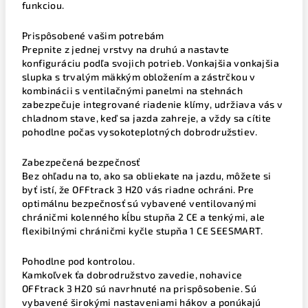
funkciou.
Prispôsobené vašim potrebám
Prepnite z jednej vrstvy na druhú a nastavte
konfiguráciu podľa svojich potrieb. Vonkajšia vonkajšia
slupka s trvalým mäkkým obložením a zástrčkou v
kombinácii s ventilačnými panelmi na stehnách
zabezpečuje integrované riadenie klímy, udržiava vás v
chladnom stave, keď sa jazda zahreje, a vždy sa cítite
pohodlne počas vysokoteplotných dobrodružstiev.
Zabezpečená bezpečnosť
Bez ohľadu na to, ako sa obliekate na jazdu, môžete si
byť istí, že OFFtrack 3 H20 vás riadne ochráni. Pre
optimálnu bezpečnosť sú vybavené ventilovanými
chráničmi kolenného kĺbu stupňa 2 CE a tenkými, ale
flexibilnými chráničmi kyčle stupňa 1 CE SEESMART.
Pohodlne pod kontrolou.
Kamkoľvek ťa dobrodružstvo zavedie, nohavice
OFFtrack 3 H20 sú navrhnuté na prispôsobenie. Sú
vybavené širokými nastaveniami hákov a ponúkajú