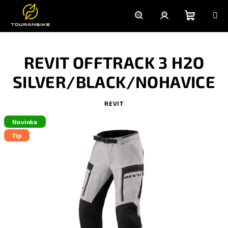
Prejsť
na
obsah
Nákupn
Hľadať
Prihlásenie
REVIT OFFTRACK 3 H2O
košík
SILVER/BLACK/NOHAVICE
REVIT
Novinka
Tip