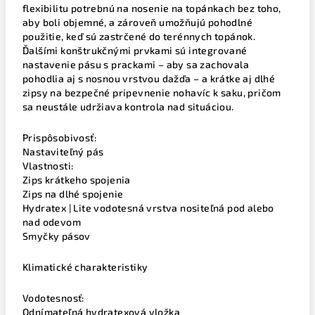
flexibilitu potrebnú na nosenie na topánkach bez toho,
aby boli objemné, a zároveň umožňujú pohodlné
použitie, keď sú zastrčené do terénnych topánok.
Ďalšími konštrukčnými prvkami sú integrované
nastavenie pásu s prackami – aby sa zachovala
pohodlia aj s nosnou vrstvou dažďa – a krátke aj dlhé
zipsy na bezpečné pripevnenie nohavíc k saku, pričom
sa neustále udržiava kontrola nad situáciou.
Prispôsobivosť:
Nastaviteľný pás
Vlastnosti:
Zips krátkeho spojenia
Zips na dlhé spojenie
Hydratex | Lite vodotesná vrstva nositeľná pod alebo
nad odevom
Smyčky pásov
Klimatické charakteristiky
Vodotesnosť:
Odnímateľná hydratexová vložka