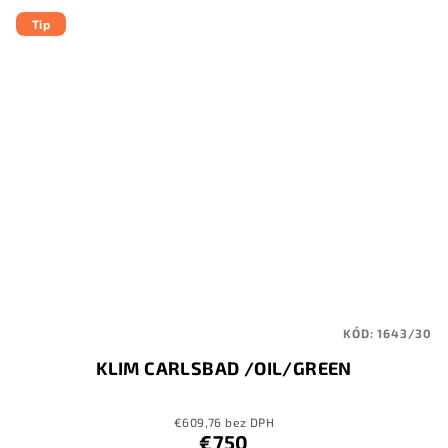
Tip
KÓD:
1643/30
KLIM CARLSBAD /OIL/GREEN
€609,76 bez DPH
€750