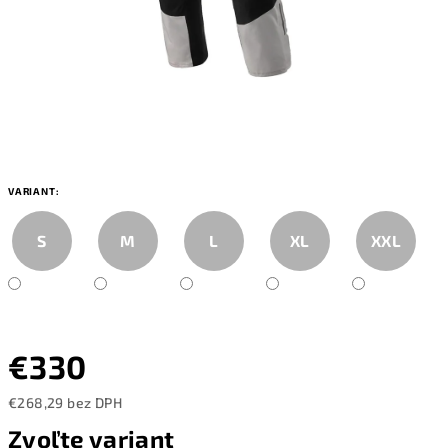
VARIANT:
S
M
L
XL
XXL
€330
€268,29 bez DPH
Jednotková
Zvoľte variant
cena: