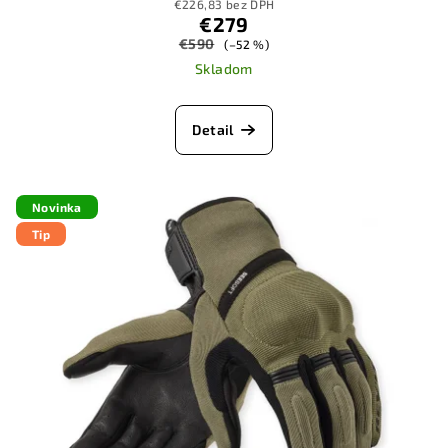
€226,83 bez DPH
€279
€590
(–52 %)
Skladom
Detail
Novinka
Tip