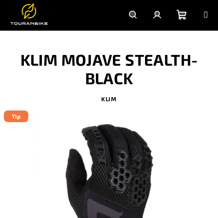
Prejsť
na
obsah
Nákupn
Hľadať
Prihlásenie
KLIM MOJAVE STEALTH-
košík
BLACK
KLIM
Tip