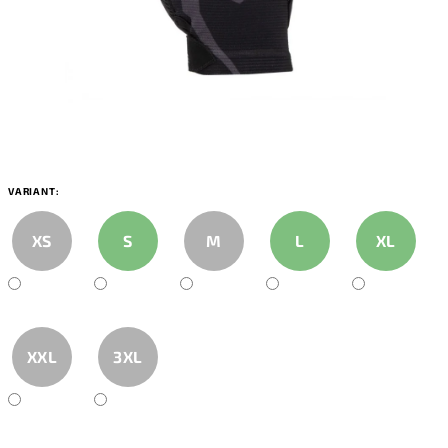
VARIANT:
XS
S
M
L
XL
XXL
3XL