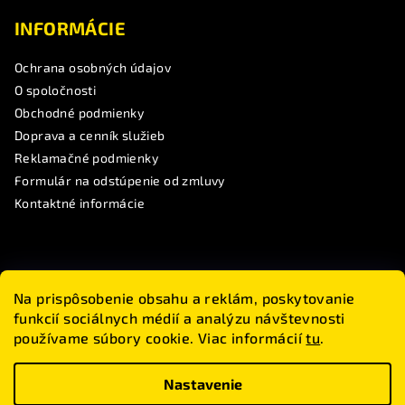
INFORMÁCIE
Ochrana osobných údajov
O spoločnosti
Obchodné podmienky
Doprava a cenník služieb
Reklamačné podmienky
Formulár na odstúpenie od zmluvy
Kontaktné informácie
SLEDUJTE NÁS
Na prispôsobenie obsahu a reklám, poskytovanie
funkcií sociálnych médií a analýzu návštevnosti
Touranbike
používame súbory cookie. Viac informácií
tu
.
#touranbike
www.touranbike.sk
Nastavenie