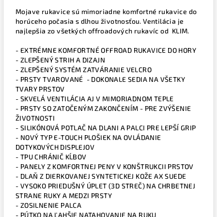
Mojave rukavice sú mimoriadne komfortné rukavice do
horúceho počasia s dlhou životnosťou. Ventilácia je
najlepšia zo všetkých offroadových rukavíc od KLIM.
- EXTRÉMNE KOMFORTNÉ OFFROAD RUKAVICE DO HORY
- ZLEPŠENÝ STRIH A DIZAJN
- ZLEPŠENÝ SYSTÉM ZATVÁRANIE VELCRO
- PRSTY TVAROVANÉ - DOKONALE SEDIA NA VŠETKY
TVARY PRSTOV
- SKVELÁ VENTILÁCIA AJ V MIMORIADNOM TEPLE
- PRSTY SO ZATOČENÝM ZAKONČENÍM - PRE ZVÝŠENIE
ŽIVOTNOSTI
- SILIKÓNOVÁ POTLAČ NA DLANI A PALCI PRE LEPŠÍ GRIP
- NOVÝ TYP E-TOUCH PLOŠIEK NA OVLÁDANIE
DOTYKOVÝCH DISPLEJOV
- TPU CHRÁNIČ KĹBOV
- PANELY Z KOMFORTNEJ PENY V KONŠTRUKCII PRSTOV
- DLAŇ Z DIERKOVANEJ SYNTETICKEJ KOŽE AX SUEDE
- VYSOKO PRIEDUŠNÝ ÚPLET (3D STREČ) NA CHRBETNEJ
STRANE RUKY A MEDZI PRSTY
- ZOSILNENIE PALCA
- PÚTKO NA ĽAHŠIE NATAHOVANIE NA RUKU