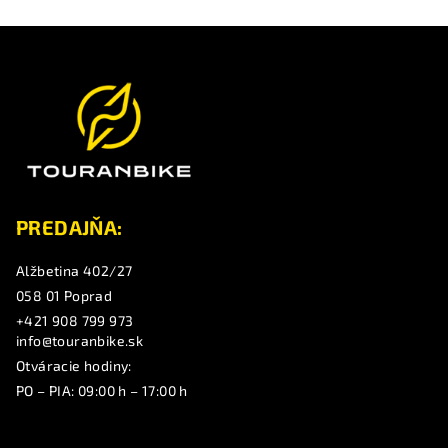
Z
á
p
ä
t
i
e
PREDAJŇA:
Alžbetina 402/27
058 01 Poprad
+421 908 799 973
info@touranbike.sk
Otváracie hodiny:
PO – PIA: 09:00 h – 17:00 h