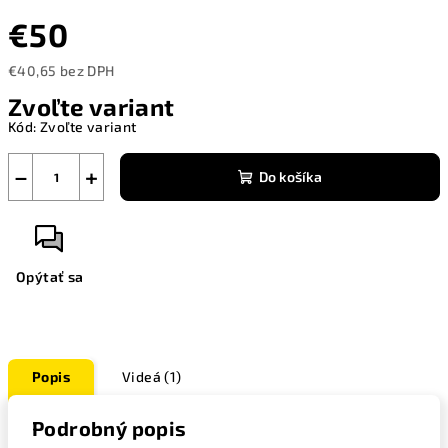
€50
€40,65 bez DPH
Jednotková
Zvoľte variant
cena:
Kód:
Zvoľte variant
−
+
Do košíka
Opýtať sa
Popis
Videá (1)
Podrobný popis