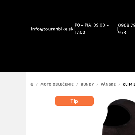
Prejsť
na
obsah
PO – PIA: 09:00 –
0908 7
info@touranbike.sk
|
|
17:00
973
/
MOTO OBLEČENIE
/
BUNDY
/
PÁNSKE
/
KLIM 
DOMOV
Tip