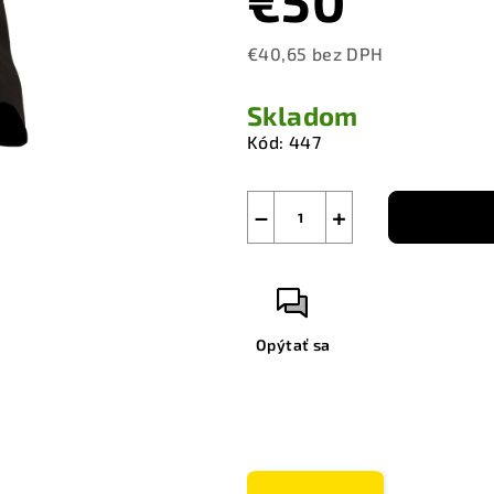
€50
€40,65 bez DPH
Jednotková
cena:
Skladom
Kód:
447
−
+
Opýtať sa