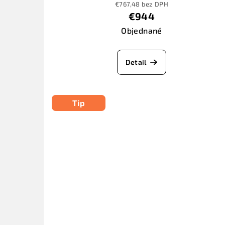
€767,48 bez DPH
€944
Objednané
Detail
Tip