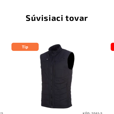
Súvisiaci tovar
Tip
/S
KÓD:
2061-S