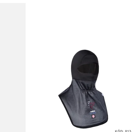
KÓD:
813