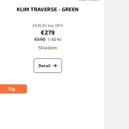
KLIM TRAVERSE - GREEN
€226,83 bez DPH
€279
€590
(–52 %)
Skladom
Detail
Tip