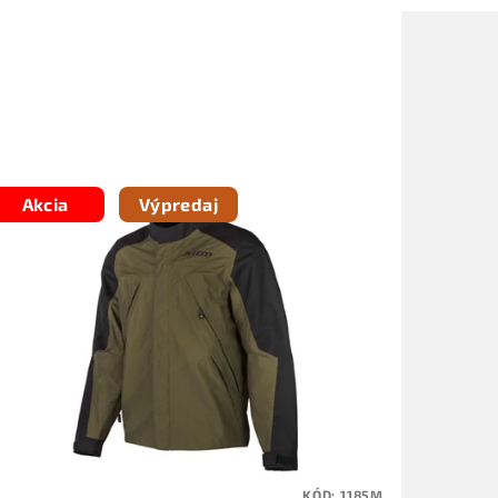
Akcia
Výpredaj
KÓD:
1185M