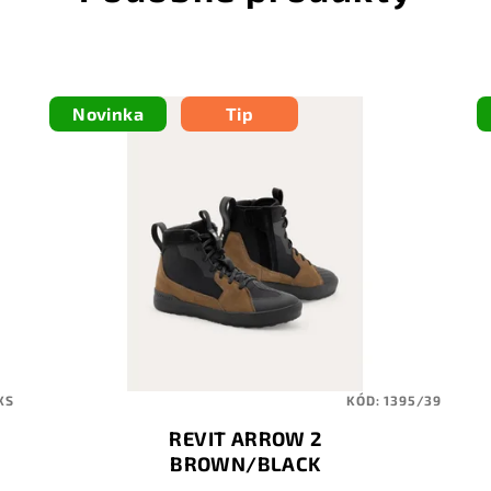
Novinka
Tip
XS
KÓD:
1395/39
REVIT ARROW 2
BROWN/BLACK