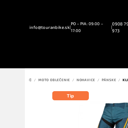
Prejsť
na
obsah
PO – PIA: 09:00 –
0908 7
info@touranbike.sk
|
|
17:00
973
/
MOTO OBLEČENIE
/
NOHAVICE
/
PÁNSKE
/
KL
DOMOV
Tip