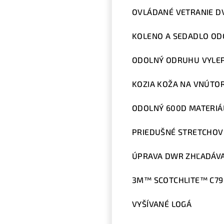
OVLÁDANÉ VETRANIE D
KOLENO A SEDADLO OD
ODOLNÝ ODRUHU VYLE
KOZIA KOŽA NA VNÚTO
ODOLNÝ 600D MATERIÁ
PRIEDUŠNÉ STRETCHOVÉ
ÚPRAVA DWR ZHĽADÁV
3M™ SCOTCHLITE™ C790
VYŠÍVANÉ LOGÁ