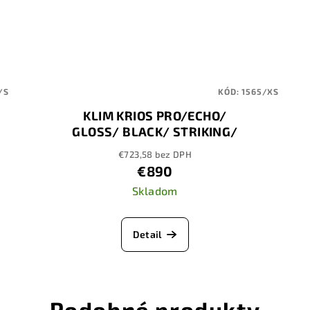
/S
KÓD:
1565/XS
KLIM KRIOS PRO/ECHO/
GLOSS/ BLACK/ STRIKING/
ORANGE/PETROL
€723,58 bez DPH
€890
Skladom
Detail
Podobné produkty