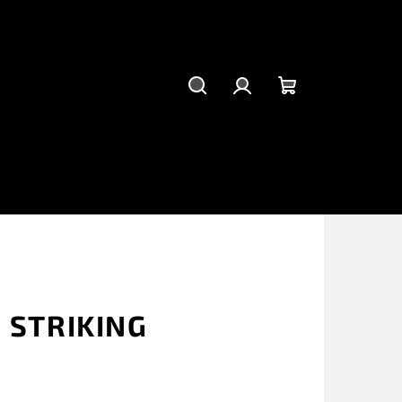
Hľadať
Prihlásenie
Nákupný
košík
 STRIKING