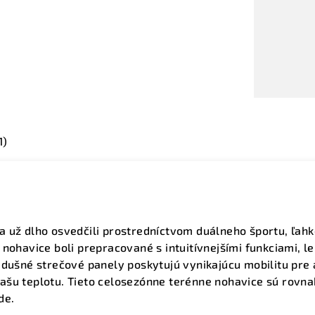
1)
a už dlho osvedčili prostredníctvom duálneho športu, ľah
 nohavice boli prepracované s intuitívnejšími funkciami, 
edušné strečové panely poskytujú vynikajúcu mobilitu pre 
šu teplotu. Tieto celosezónne terénne nohavice sú rovnak
de.