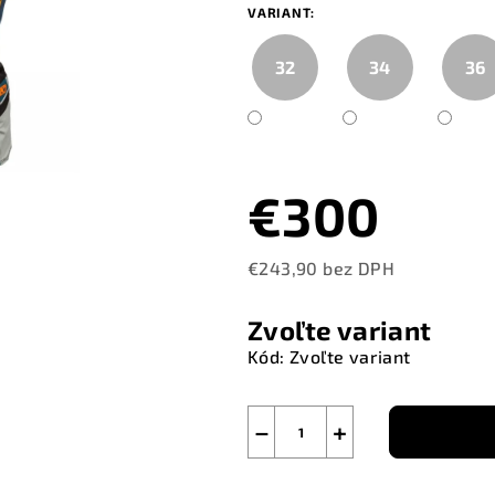
VARIANT:
32
34
36
€300
€243,90 bez DPH
Jednotková
cena:
Zvoľte variant
Kód:
Zvoľte variant
−
+