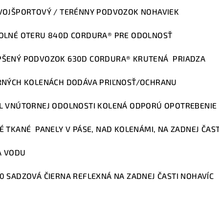
VOJŠPORTOVÝ / TERÉNNY PODVOZOK NOHAVIEK
OLNÉ OTERU 840D CORDURA® PRE ODOLNOSŤ
PŠENÝ PODVOZOK 630D CORDURA® KRUTENÁ PRIADZA
RNÝCH KOLENÁCH DODÁVA PRIĽNOSŤ/OCHRANU
L VNÚTORNEJ ODOLNOSTI KOLENÁ ODPORÚ OPOTREBENIE
 TKANÉ PANELY V PÁSE, NAD KOLENÁMI, NA ZADNEJ ČAS
A VODU
 SADZOVÁ ČIERNA REFLEXNÁ NA ZADNEJ ČASTI NOHAVÍC