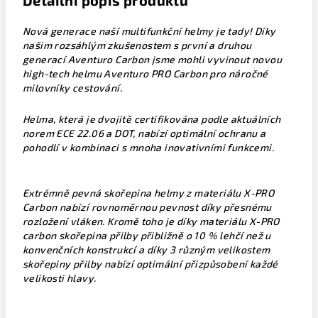
Detailní popis produktu
Nová generace naší multifunkční helmy je tady! Díky
našim rozsáhlým zkušenostem s první a druhou
generací Aventuro Carbon jsme mohli vyvinout novou
high-tech helmu Aventuro PRO Carbon pro náročné
milovníky cestování.
Helma, která je dvojitě certifikována podle aktuálních
norem ECE 22.06 a DOT, nabízí optimální ochranu a
pohodlí v kombinaci s mnoha inovativními funkcemi.
Extrémně pevná skořepina helmy z materiálu X-PRO
Carbon nabízí rovnoměrnou pevnost díky přesnému
rozložení vláken. Kromě toho je díky materiálu X-PRO
carbon skořepina přilby přibližně o 10 % lehčí než u
konvenčních konstrukcí a díky 3 různým velikostem
skořepiny přilby nabízí optimální přizpůsobení každé
velikosti hlavy.