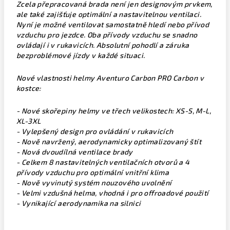
Zcela přepracovaná brada není jen designovým prvkem,
ale také zajišťuje optimální a nastavitelnou ventilaci.
Nyní je možné ventilovat samostatně hledí nebo přívod
vzduchu pro jezdce. Oba přívody vzduchu se snadno
ovládají i v rukavicích. Absolutní pohodlí a záruka
bezproblémové jízdy v každé situaci.
Nové vlastnosti helmy Aventuro Carbon PRO Carbon v
kostce:
- Nové skořepiny helmy ve třech velikostech: XS-S, M-L,
XL-3XL
- Vylepšený design pro ovládání v rukavicích
- Nově navržený, aerodynamicky optimalizovaný štít
- Nová dvoudílná ventilace brady
- Celkem 8 nastavitelných ventilačních otvorů a 4
přívody vzduchu pro optimální vnitřní klima
- Nově vyvinutý systém nouzového uvolnění
- Velmi vzdušná helma, vhodná i pro offroadové použití
- Vynikající aerodynamika na silnici