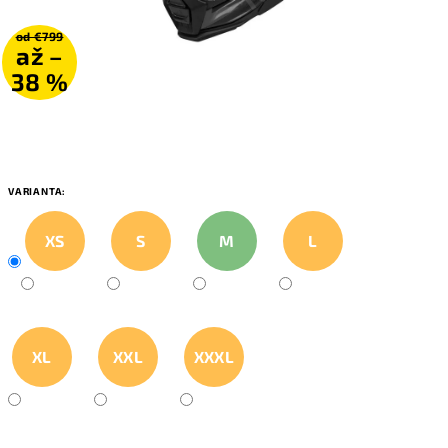
od €799
až –
38 %
VARIANTA:
XS
S
M
L
XL
XXL
XXXL