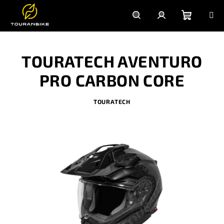
Přejít
na
obsah
Nákupn
Hledat
Přihlášení
TOURATECH AVENTURO
košík
PRO CARBON CORE
TOURATECH