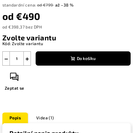
standardní cena:
od €799
až –38 %
od
€490
od
€398,37
bez DPH
Měrná
Zvolte variantu
cena:
Kód:
Zvolte variantu
−
+
Do košíku
Zeptat se
Popis
Videa (1)