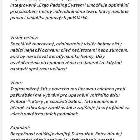
Integrovaný „Ergo Padding System“ umožňuje optimální
přizpůsobení helmy individuálnímu tvaru hlavy nositele
pomocí několika pěnových polštářků.
Visiér helmy:
Speciálně tvarovaný, odnímatelný visiér helmy vždy
nabízí nejlepší ochranu před nečistotami nebo sluncem,
aniž by narušoval aerodynamiku helmy. Díky
osvědčenému vícepolohovému nastavení lze kdykoli
nastavit správnou velikost.
Vizor:
Trojrozměrný štít s povrchovou úpravou odolnou proti
poškrábání má vybrání pro upevnění vnitřního štítu
Pinlock™, který je součástí balení. Tato kombinace
účinně zabraňuje zamlžování a zajišťuje jasný výhled za
všech povětrnostních podmínek.
Zapínání:
Bezpečnost zajišťuje dvojitý D-kroužek. Extra dlouhý
podbradní pásek poskytuje větší pohodlí, protože