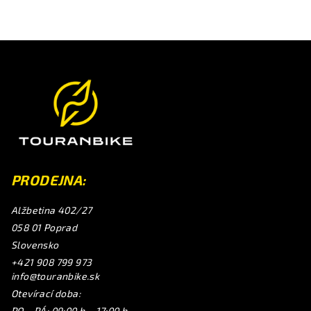
Z
á
p
a
t
í
PRODEJNA:
Alžbetina 402/27
058 01 Poprad
Slovensko
+421 908 799 973
info@touranbike.sk
Otevírací doba:
PO – PÁ: 09:00 h – 17:00 h