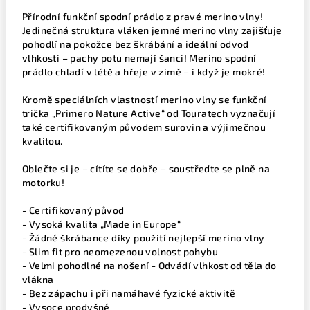
Přírodní funkční spodní prádlo z pravé merino vlny!
Jedinečná struktura vláken jemné merino vlny zajišťuje
pohodlí na pokožce bez škrábání a ideální odvod
vlhkosti – pachy potu nemají šanci! Merino spodní
prádlo chladí v létě a hřeje v zimě – i když je mokré!
Kromě speciálních vlastností merino vlny se funkční
trička „Primero Nature Active“ od Touratech vyznačují
také certifikovaným původem surovin a výjimečnou
kvalitou.
Oblečte si je – cítíte se dobře – soustřeďte se plně na
motorku!
- Certifikovaný původ
- Vysoká kvalita „Made in Europe“
- Žádné škrábance díky použití nejlepší merino vlny
- Slim fit pro neomezenou volnost pohybu
- Velmi pohodlné na nošení - Odvádí vlhkost od těla do
vlákna
- Bez zápachu i při namáhavé fyzické aktivitě
- Vysoce prodyšné