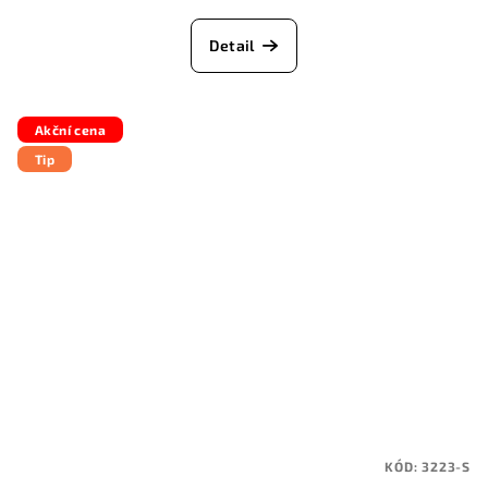
Detail
Akční cena
Tip
KÓD:
3223-S