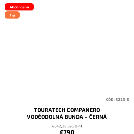
Akční cena
Tip
KÓD:
3223-S
TOURATECH COMPANERO
VODĚODOLNÁ BUNDA – ČERNÁ
€642,28 bez DPH
€790