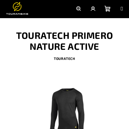
Přejít
na
obsah
Nákupn
Hledat
Přihlášení
TOURATECH PRIMERO
košík
NATURE ACTIVE
TOURATECH