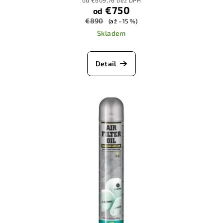
od €609,76 bez DPH
€750
od
€890
(až –15 %)
Skladem
Detail