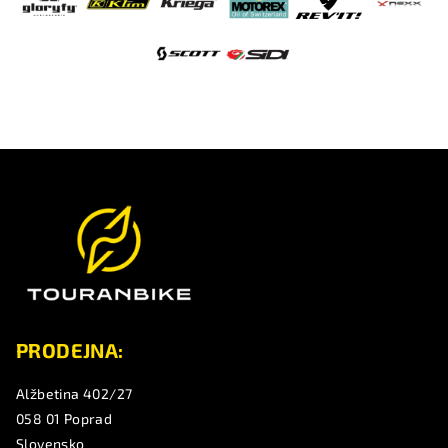
Z
á
p
a
t
í
PRODEJNA:
Alžbetina 402/27
058 01 Poprad
Slovensko