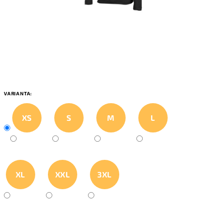
VARIANTA:
XS
S
M
L
XL
XXL
3XL