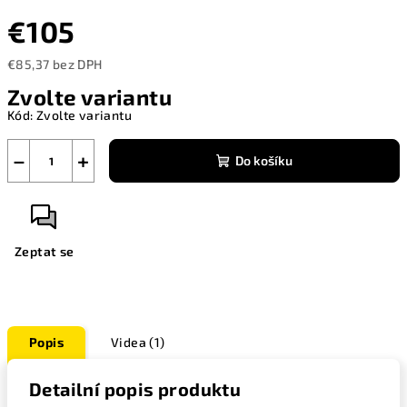
€105
€85,37 bez DPH
Měrná
Zvolte variantu
cena:
Kód:
Zvolte variantu
−
+
Do košíku
Zeptat se
Popis
Videa (1)
Detailní popis produktu