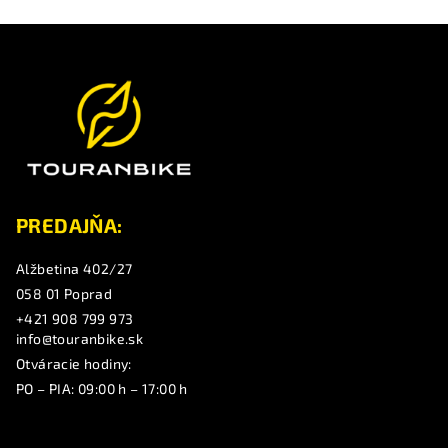
Z
á
p
ä
t
i
e
PREDAJŇA:
Alžbetina 402/27
058 01 Poprad
+421 908 799 973
info@touranbike.sk
Otváracie hodiny:
PO – PIA: 09:00 h – 17:00 h