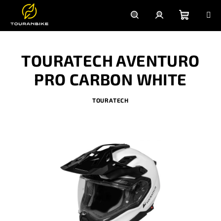
Prejsť
na
obsah
Nákupn
Hľadať
Prihlásenie
TOURATECH AVENTURO
košík
PRO CARBON WHITE
TOURATECH