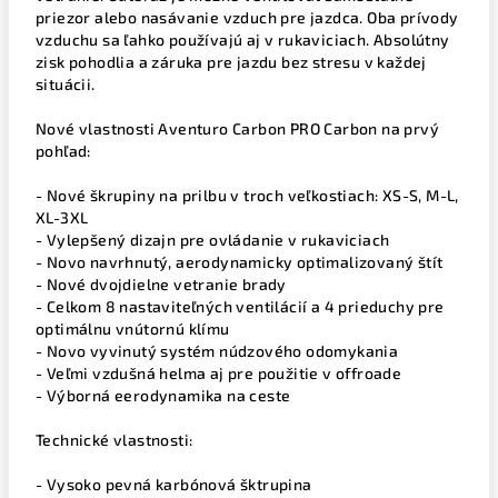
priezor alebo nasávanie vzduch pre jazdca. Oba prívody
vzduchu sa ľahko používajú aj v rukaviciach. Absolútny
zisk pohodlia a záruka pre jazdu bez stresu v každej
situácii.
Nové vlastnosti Aventuro Carbon PRO Carbon na prvý
pohľad:
- Nové škrupiny na prilbu v troch veľkostiach: XS-S, M-L,
XL-3XL
- Vylepšený dizajn pre ovládanie v rukaviciach
- Novo navrhnutý, aerodynamicky optimalizovaný štít
- Nové dvojdielne vetranie brady
- Celkom 8 nastaviteľných ventilácií a 4 prieduchy pre
optimálnu vnútornú klímu
- Novo vyvinutý systém núdzového odomykania
- Veľmi vzdušná helma aj pre použitie v offroade
- Výborná eerodynamika na ceste
Technické vlastnosti:
- Vysoko pevná karbónová šktrupina