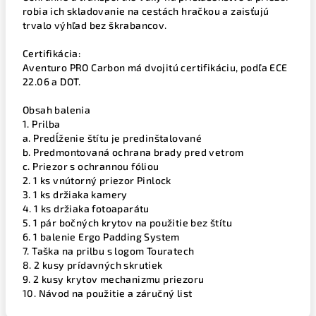
robia ich skladovanie na cestách hračkou a zaisťujú
trvalo výhľad bez škrabancov.
Certifikácia:
Aventuro PRO Carbon má dvojitú certifikáciu, podľa ECE
22.06 a DOT.
Obsah balenia
1. Prilba
a. Predĺženie štítu je predinštalované
b. Predmontovaná ochrana brady pred vetrom
c. Priezor s ochrannou fóliou
2. 1 ks vnútorný priezor Pinlock
3. 1 ks držiaka kamery
4. 1 ks držiaka fotoaparátu
5. 1 pár bočných krytov na použitie bez štítu
6. 1 balenie Ergo Padding System
7. Taška na prilbu s logom Touratech
8. 2 kusy prídavných skrutiek
9. 2 kusy krytov mechanizmu priezoru
10. Návod na použitie a záručný list