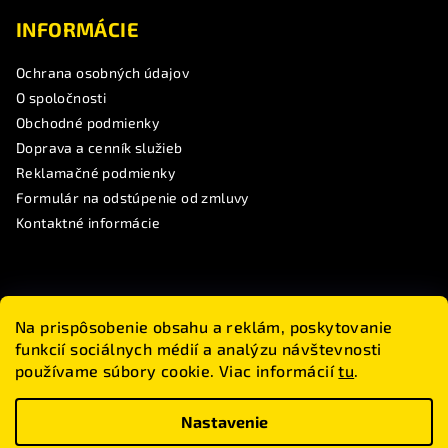
INFORMÁCIE
Ochrana osobných údajov
O spoločnosti
Obchodné podmienky
Doprava a cenník služieb
Reklamačné podmienky
Formulár na odstúpenie od zmluvy
Kontaktné informácie
SLEDUJTE NÁS
Na prispôsobenie obsahu a reklám, poskytovanie
funkcií sociálnych médií a analýzu návštevnosti
Touranbike
používame súbory cookie. Viac informácií
tu
.
#touranbike
www.touranbike.sk
Nastavenie