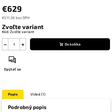
€629
€511,38 bez DPH
Jednotková
Zvoľte variant
cena:
Kód:
Zvoľte variant
−
+
Do košíka
Opýtať sa
Popis
Videá (1)
Podrobný popis