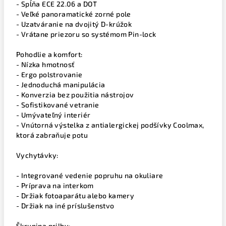
- Spĺňa ECE 22.06 a DOT
- Veľké panoramatické zorné pole
- Uzatváranie na dvojitý D-krúžok
- Vrátane priezoru so systémom Pin-lock
Pohodlie a komfort:
- Nízka hmotnosť
- Ergo polstrovanie
- Jednoduchá manipulácia
- Konverzia bez použitia nástrojov
- Sofistikované vetranie
- Umývateľný interiér
- Vnútorná výstelka z antialergickej podšívky Coolmax,
ktorá zabraňuje potu
Vychytávky:
- Integrované vedenie popruhu na okuliare
- Príprava na interkom
- Držiak fotoaparátu alebo kamery
- Držiak na iné príslušenstvo
Škrupina prilby: