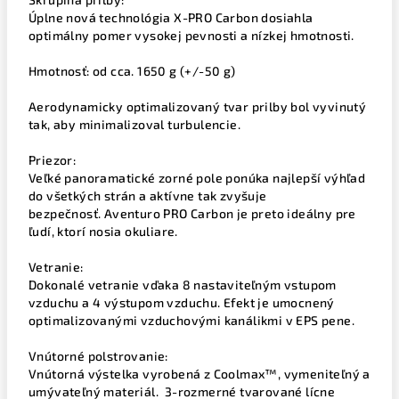
Úplne nová technológia X-PRO Carbon dosiahla
optimálny pomer vysokej pevnosti a nízkej hmotnosti.
Hmotnosť: od cca. 1650 g (+/-50 g)
Aerodynamicky optimalizovaný tvar prilby bol vyvinutý
tak, aby minimalizoval turbulencie.
Priezor:
Veľké panoramatické zorné pole ponúka najlepší výhľad
do všetkých strán a aktívne tak zvyšuje
bezpečnosť. Aventuro PRO Carbon je preto ideálny pre
ľudí, ktorí nosia okuliare.
Vetranie:
Dokonalé vetranie vďaka 8 nastaviteľným vstupom
vzduchu a 4 výstupom vzduchu. Efekt je umocnený
optimalizovanými vzduchovými kanálikmi v EPS pene.
Vnútorné polstrovanie:
Vnútorná výstelka vyrobená z Coolmax™, vymeniteľný a
umývateľný materiál. 3-rozmerné tvarované lícne