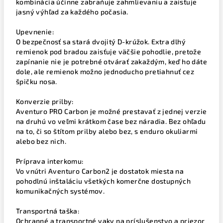
kombinácia účinne zabraňuje zahmlievaniu a zaisťuje
jasný výhľad za každého počasia.
Upevnenie:
O bezpečnosť sa stará dvojitý D-krúžok. Extra dlhý
remienok pod bradou zaisťuje väčšie pohodlie, pretože
zapínanie nie je potrebné otvárať zakaždým, keď ho dáte
dole, ale remienok možno jednoducho pretiahnuť cez
špičku nosa.
Konverzie prilby:
Aventuro PRO Carbon je možné prestavať z jednej verzie
na druhú vo veľmi krátkom čase bez náradia. Bez ohľadu
na to, či so štítom prilby alebo bez, s enduro okuliarmi
alebo bez nich.
Príprava interkomu:
Vo vnútri Aventuro Carbon2 je dostatok miesta na
pohodlnú inštaláciu všetkých komerčne dostupných
komunikačných systémov.
Transportná taška:
Ochranné a transportné vaky na príslušenstvo a priezor