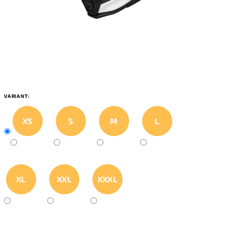
VARIANT:
XS
S
M
L
XL
XXL
XXXL