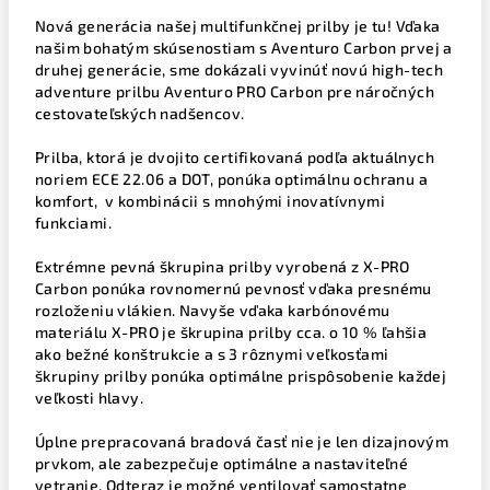
Nová generácia našej multifunkčnej prilby je tu! Vďaka
našim bohatým skúsenostiam s Aventuro Carbon prvej a
druhej generácie, sme dokázali vyvinúť novú high-tech
adventure prilbu Aventuro PRO Carbon pre náročných
cestovateľských nadšencov.
Prilba, ktorá je dvojito certifikovaná podľa aktuálnych
noriem ECE 22.06 a DOT, ponúka optimálnu ochranu a
komfort, v kombinácii s mnohými inovatívnymi
funkciami.
Extrémne pevná škrupina prilby vyrobená z X-PRO
Carbon ponúka rovnomernú pevnosť vďaka presnému
rozloženiu vlákien. Navyše vďaka karbónovému
materiálu X-PRO je škrupina prilby cca. o 10 % ľahšia
ako bežné konštrukcie a s 3 rôznymi veľkosťami
škrupiny prilby ponúka optimálne prispôsobenie každej
veľkosti hlavy.
Úplne prepracovaná bradová časť nie je len dizajnovým
prvkom, ale zabezpečuje optimálne a nastaviteľné
vetranie. Odteraz je možné ventilovať samostatne