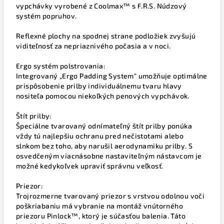
vypchávky vyrobené z Coolmax™ s F.R.S. Núdzový
systém popruhov.
Reflexné plochy na spodnej strane podložiek zvyšujú
viditeľnosť za nepriaznivého počasia a v noci.
Ergo systém polstrovania:
Integrovaný „Ergo Padding System“ umožňuje optimálne
prispôsobenie prilby individuálnemu tvaru hlavy
nositeľa pomocou niekoľkých penových vypchávok.
Štít prilby:
Špeciálne tvarovaný odnímateľný štít prilby ponúka
vždy tú najlepšiu ochranu pred nečistotami alebo
slnkom bez toho, aby narušil aerodynamiku prilby. S
osvedčeným viacnásobne nastaviteľným nástavcom je
možné kedykoľvek upraviť správnu veľkosť.
Priezor:
Trojrozmerne tvarovaný priezor s vrstvou odolnou voči
poškriabaniu má vybranie na montáž vnútorného
priezoru Pinlock™, ktorý je súčasťou balenia. Táto