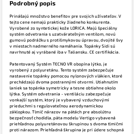
Podrobný popis
Prinášajú množstvo benefitov pre svojich užívateľov. V
tejto cene nemajú prakticky žiadneho konkurenta.
Vyrobené zo syntetickej kože LORICA. Majú špeciálny
systém odvetrania s uzatvárateľným ventilom, novú
gumovú podrážku s protišmykovou úpravou, dvojité švy
v miestach nadmerného namáhania. Topánky Sidi sú
navrhnuté aj vyrábané iba v Taliansku. CE certifikácia.
Patentovaný Systém TECNO VR obopína lýtko, je
vyrobený z polyuretánu. Tento systém zabezpečuje
nastavenie topánky pomocou nylonových vlákien, ktoré
prechádzajú dvoma postrannými otvormi. Utiahnutím
laniek sa topánka symetricky a tesne obtiahne okolo
lýtka. Systém odvetrania - ventiláciu zabezpečuje
vonkajší systém, ktorý je vybavený vzduchovými
prieduchmi s regulovateľnou aerodynamickou
záklopkou. Tlmič nárazov na pätách pre absolútnu
bezpečnosť chodidla, päta modelu Vertigo vybavená
priehľadnou polyuretánovou škrupinou s dvoma tlmičmi
proti nárazom. Priehľadná škrupina je pri údere schopná