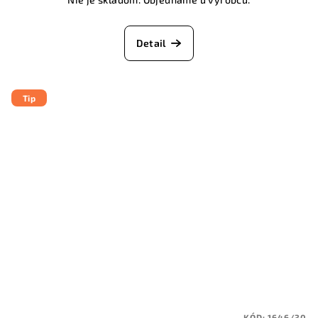
Detail
Tip
KÓD:
1646/30