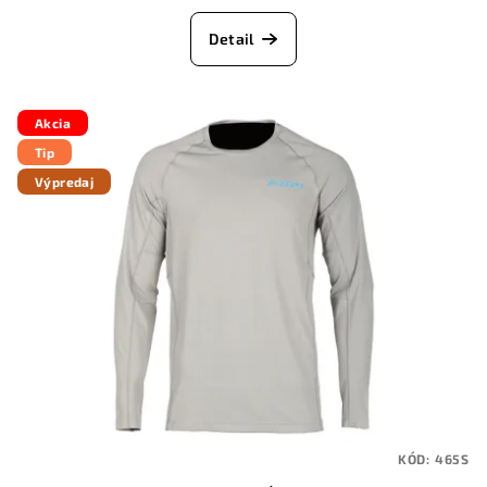
Detail
Akcia
Tip
Výpredaj
KÓD:
465S