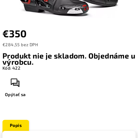
€350
€284,55 bez DPH
Jednotková
Produkt nie je skladom. Objednáme u
cena:
výrobcu.
Kód:
422
Opýtať sa
Popis