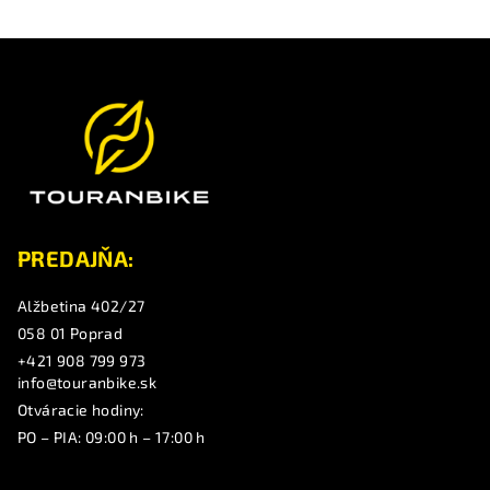
Z
á
p
ä
t
i
e
PREDAJŇA:
Alžbetina 402/27
058 01 Poprad
+421 908 799 973
info@touranbike.sk
Otváracie hodiny:
PO – PIA: 09:00 h – 17:00 h