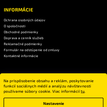
INFORMÁCIE
Ochrana osobných údajov
O spoločnosti
Obchodné podmienky
Doprava a cenník služieb
Reklamačné podmienky
Formulár na odstúpenie od zmluvy
Kontaktné informácie
SLEDUJTE NÁS
Na prispôsobenie obsahu a reklám, poskytovanie
funkcií sociálnych médií a analýzu návštevnosti
Touranbike
používame súbory cookie. Viac informácií
tu
.
#touranbike
www.touranbike.sk
Nastavenie