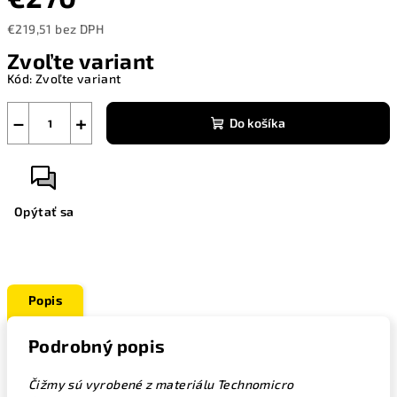
€219,51 bez DPH
Jednotková
Zvoľte variant
cena:
Kód:
Zvoľte variant
−
+
Do košíka
Opýtať sa
Popis
Podrobný popis
Čižmy sú vyrobené z materiálu Technomicro