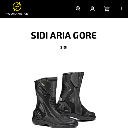
Prejsť
na
obsah
Nákupn
Hľadať
Prihlásenie
SIDI ARIA GORE
košík
SIDI