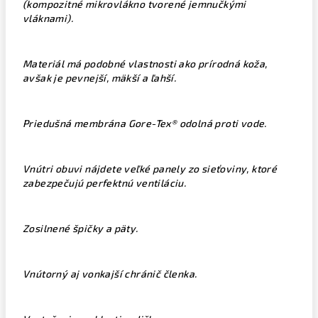
(kompozitné mikrovlákno tvorené jemnučkými
vláknami).
Materiál má podobné vlastnosti ako prírodná koža,
avšak je pevnejší, mäkší a ľahší.
Priedušná membrána Gore-Tex® odolná proti vode.
Vnútri obuvi nájdete veľké panely zo sieťoviny, ktoré
zabezpečujú perfektnú ventiláciu.
Zosilnené špičky a päty.
Vnútorný aj vonkajší chránič členka.