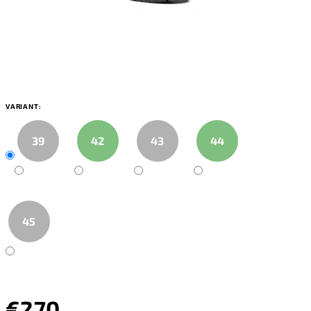
VARIANT:
39
42
43
44
45
€270