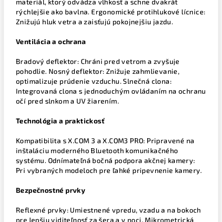
materiál, ktorý odvádza vlhkosť a schne dvakrát
rýchlejšie ako bavlna. Ergonomické protihlukové lícnice:
Znižujú hluk vetra a zaisťujú pokojnejšiu jazdu.
Ventilácia a ochrana
Bradový deflektor: Chráni pred vetrom a zvyšuje
pohodlie. Nosný deflektor: Znižuje zahmlievanie,
optimalizuje prúdenie vzduchu. Slnečná clona:
Integrovaná clona s jednoduchým ovládaním na ochranu
očí pred slnkom a UV žiarením.
Technológia a praktickosť
Kompatibilita s X.COM 3 a X.COM3 PRO: Pripravené na
inštaláciu moderného Bluetooth komunikačného
systému. Odnímateľná bočná podpora akčnej kamery:
Pri vybraných modeloch pre ľahké pripevnenie kamery.
Bezpečnostné prvky
Reflexné prvky: Umiestnené vpredu, vzadu a na bokoch
pre lepšiu viditeľnosť za šera a v noci. Mikrometrická