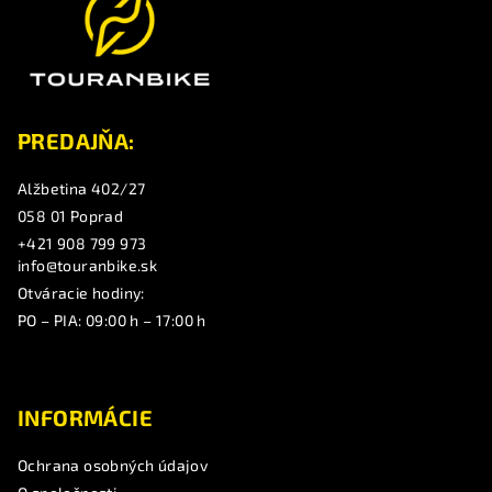
ä
t
i
e
PREDAJŇA:
Alžbetina 402/27
058 01 Poprad
+421 908 799 973
info@touranbike.sk
Otváracie hodiny:
PO – PIA: 09:00 h – 17:00 h
INFORMÁCIE
Ochrana osobných údajov