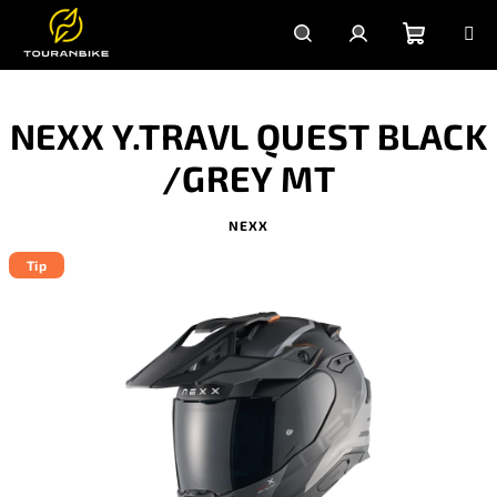
Prejsť
na
obsah
Nákupn
Hľadať
Prihlásenie
NEXX Y.TRAVL QUEST BLACK
košík
/GREY MT
NEXX
Tip