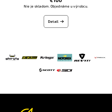
€100
Nie je skladom. Objednáme u výrobcu.
Detail
Z
á
p