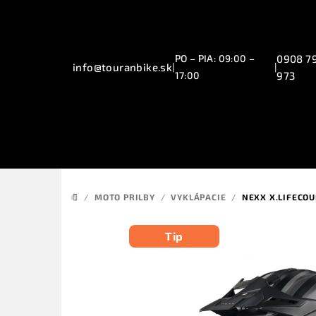
Prejsť
na
obsah
PO – PIA: 09:00 –
0908 7
info@touranbike.sk
|
|
17:00
973
/
MOTO PRILBY
/
VYKLÁPACIE
/
NEXX X.LIFECO
DOMOV
Tip