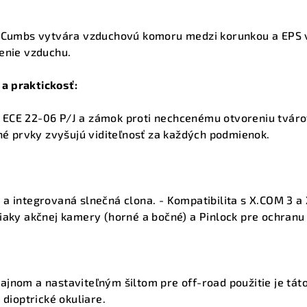
r Cumbs vytvára vzduchovú komoru medzi korunkou a EPS 
enie vzduchu.
a praktickosť:
ECE 22-06 P/J a zámok proti nechcenému otvoreniu tvárove
xné prvky zvyšujú viditeľnosť za každých podmienok.
a integrovaná slnečná clona. - Kompatibilita s X.COM 3 a
iaky akčnej kamery (horné a bočné) a Pinlock pre ochranu 
jnom a nastaviteľným šiltom pre off-road použitie je táto
 dioptrické okuliare.