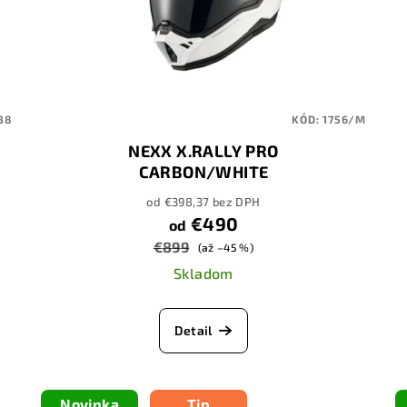
38
KÓD:
1756/M
NEXX X.RALLY PRO
CARBON/WHITE
od €398,37 bez DPH
€490
od
€899
(až –45 %)
Skladom
Detail
Novinka
Tip