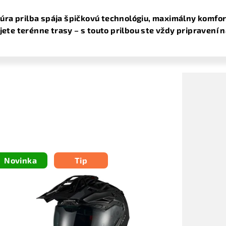
ra prilba spája špičkovú technológiu, maximálny komfort 
ujete terénne trasy – s touto prilbou ste vždy pripravení 
Novinka
Tip