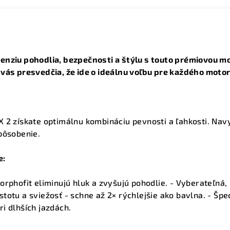
enziu pohodlia, bezpečnosti a štýlu s touto prémiovou mo
 vás presvedčia, že ide o ideálnu voľbu pre každého moto
 2 získate optimálnu kombináciu pevnosti a ľahkosti. Navyš
pôsobenie.
e:
orphofit eliminujú hluk a zvyšujú pohodlie. - Vyberateľná,
totu a sviežosť - schne až 2× rýchlejšie ako bavlna. - Šp
i dlhších jazdách.