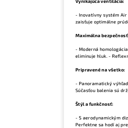
Vynikajúca ventilácia:
- Inovatívny systém Ai
zaisťuje optimálne prúd
Maximálna bezpečnosť 
- Moderná homologácia 
eliminuje hluk. - Refle
Pripravené na všetko:
- Panoramatický výhľad 
Súčasťou balenia sú drž
Štýl a funkčnosť:
- S aerodynamickým diza
Perfektne sa hodí aj pre