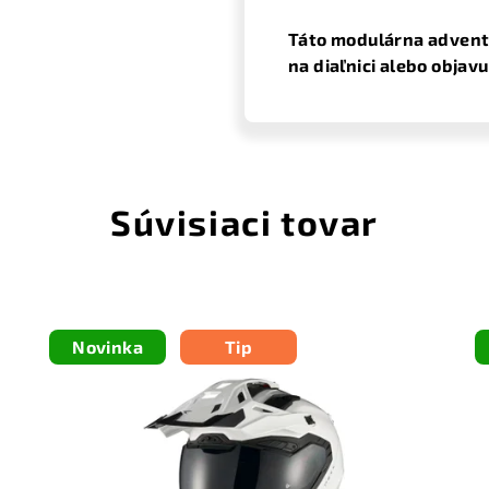
Táto modulárna adventú
na diaľnici alebo objav
Súvisiaci tovar
Novinka
Tip