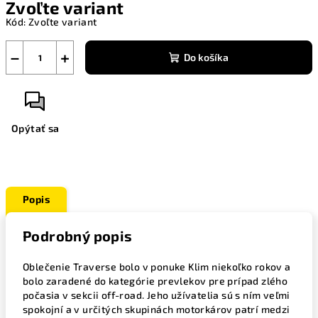
Zvoľte variant
cena:
Kód:
Zvoľte variant
−
+
Do košíka
Opýtať sa
Popis
Podrobný popis
Oblečenie Traverse bolo v ponuke Klim niekoľko rokov a
bolo zaradené do kategórie prevlekov pre prípad zlého
počasia v sekcii off-road. Jeho užívatelia sú s ním veľmi
spokojní a v určitých skupinách motorkárov patrí medzi