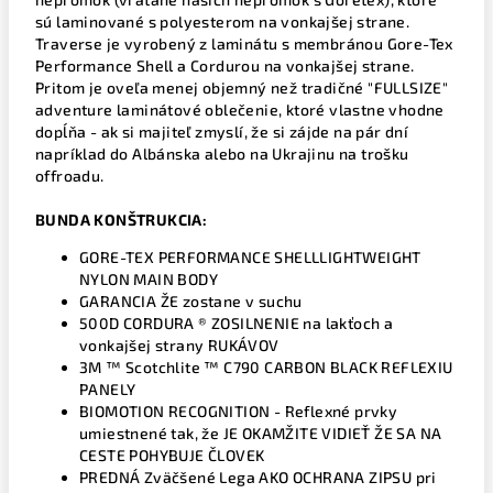
sú laminované s polyesterom na vonkajšej strane.
Traverse je vyrobený z laminátu s membránou Gore-Tex
Performance Shell a Cordurou na vonkajšej strane.
Pritom je oveľa menej objemný než tradičné "FULLSIZE"
adventure laminátové oblečenie, ktoré vlastne vhodne
dopĺňa - ak si majiteľ zmyslí, že si zájde na pár dní
napríklad do Albánska alebo na Ukrajinu na trošku
offroadu.
BUNDA KONŠTRUKCIA:
GORE-TEX PERFORMANCE SHELLLIGHTWEIGHT
NYLON MAIN BODY
GARANCIA ŽE zostane v suchu
500D CORDURA ® ZOSILNENIE na lakťoch a
vonkajšej strany RUKÁVOV
3M ™ Scotchlite ™ C790 CARBON BLACK REFLEXIU
PANELY
BIOMOTION RECOGNITION - Reflexné prvky
umiestnené tak, že JE OKAMŽITE VIDIEŤ ŽE SA NA
CESTE POHYBUJE ČLOVEK
PREDNÁ Zväčšené Lega AKO OCHRANA ZIPSU pri