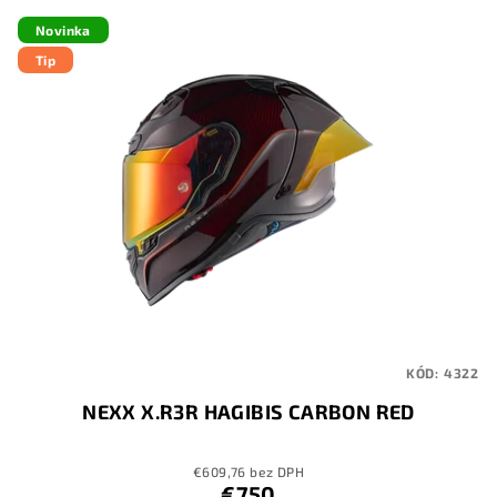
Novinka
Tip
KÓD:
4322
NEXX X.R3R HAGIBIS CARBON RED
€609,76 bez DPH
€750