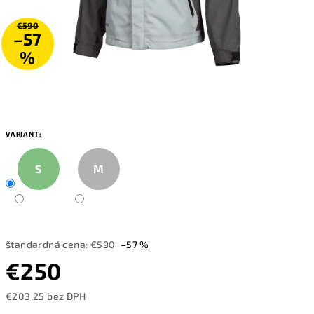
€590
–57
%
VARIANT:
S
M
štandardná cena:
€590
–57 %
€250
€203,25 bez DPH
Jednotková