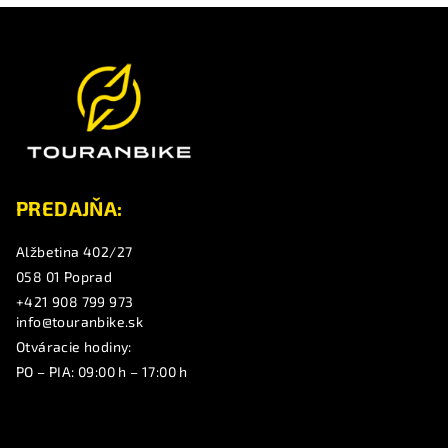
Z
á
p
ä
t
i
e
PREDAJŇA:
Alžbetina 402/27
058 01 Poprad
+421 908 799 973
info@touranbike.sk
Otváracie hodiny:
PO – PIA: 09:00 h – 17:00 h