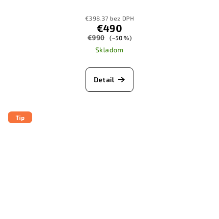
€398,37 bez DPH
€490
€990
(–50 %)
Skladom
Detail
Tip