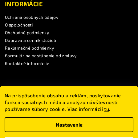
INFORMÁCIE
Ochrana osobných údajov
O spoločnosti
Obchodné podmienky
Doprava a cenník služieb
Reklamačné podmienky
Formulár na odstúpenie od zmluvy
Kontaktné informácie
SLEDUJTE NÁS
Na prispôsobenie obsahu a reklám, poskytovanie
funkcií sociálnych médií a analýzu návštevnosti
Touranbike
používame súbory cookie. Viac informácií
tu
.
#touranbike
www.touranbike.sk
Nastavenie
Copyright 2026
Touranbike
. Všetky práva vyhradené.