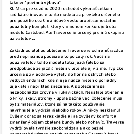
takmer "povinnú výbavu".
KLIM sa pre sezónu 2020 rozhodol vykonať celkom
radikálne inovácie tohto modelu az prevleku určeného
pre použitie cez Chráničové vestu urobil samostatne
použiteľný komplet, ktorý v mnohom konkuruje treba
modelu Carlsbad. Ale Traverse je určený pre inú skupinu
užívateľov ...
Základnou úlohou oblečenie Traverse je ochrániť jazdca
pred nepriazňou počasia a to po celý rok. Väčšina
používateľov tohto modelu totiž jazdí (alebo sa
predpokladá že jazdí) nielen v lete ale aj v zime. Typické
určenia sú viacdňové výlety do hôr na ostrých alebo
veľkých endurách, kde nie je núdza nielen o poriadny
lejak ale i napríklad sneženie. A s oblečením sa
nezaobchádza zrovna v rukavičkách. Neustále otieranie
o kríky, skaly, stromy - úplne bežná vec. Oblečenie musí
byť z materiálov, ktoré sú na takéto používanie
navrhnuté a vydržia niekoľko rokov. A nikdy nesklamú!
Ovšem dôraz sa teraz kladie aj na zvýšený komfort a
zmenšený objem zbalené bundy alebo nohavíc. Traverse
vydrží oveľa tvrdšie zaobchádzanie ako bežné
nepromok (vrátane našich nepromok s Goretex), ktoré