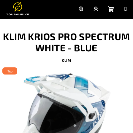
Prejsť
na
obsah
Nákupn
Hľadať
Prihlásenie
KLIM KRIOS PRO SPECTRUM
košík
WHITE - BLUE
KLIM
Tip