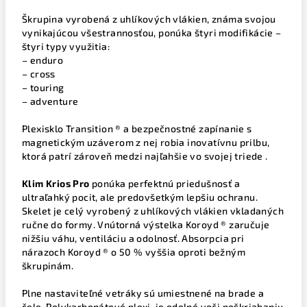
Škrupina vyrobená z uhlíkových vlákien, známa svojou
vynikajúcou všestrannosťou, ponúka štyri modifikácie –
štyri typy využitia:
– enduro
– cross
– touring
– adventure
Plexisklo Transition ® a bezpečnostné zapínanie s
magnetickým uzáverom z nej robia inovatívnu prilbu,
ktorá patrí zároveň medzi najľahšie vo svojej triede .
Klim Krios Pro
ponúka perfektnú priedušnosť a
ultraľahký pocit, ale predovšetkým lepšiu ochranu.
Skelet je celý vyrobený z uhlíkových vlákien vkladaných
ručne do formy. Vnútorná výstelka Koroyd ® zaručuje
nižšiu váhu, ventiláciu a odolnosť. Absorpcia pri
nárazoch Koroyd ® o 50 % vyššia oproti bežným
škrupinám.
Plne nastaviteľné vetráky sú umiestnené na brade a
čele. Polykarbonátové plexi je odolné voči poškriabaniu