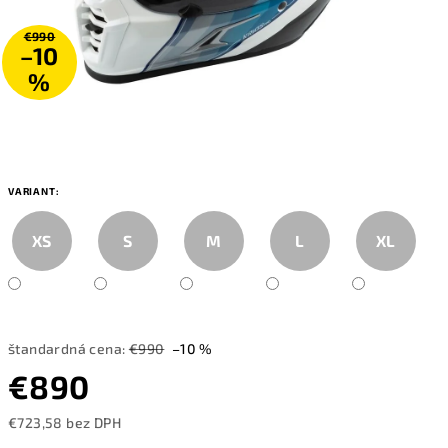
€990
–10
%
VARIANT:
XS
S
M
L
XL
štandardná cena:
€990
–10 %
€890
€723,58 bez DPH
Jednotková