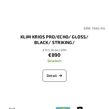
KÓD:
1565/XS
KLIM KRIOS PRO/ECHO/ GLOSS/
BLACK/ STRIKING/
ORANGE/PETROL
€723,58 bez DPH
€890
Skladom
Detail