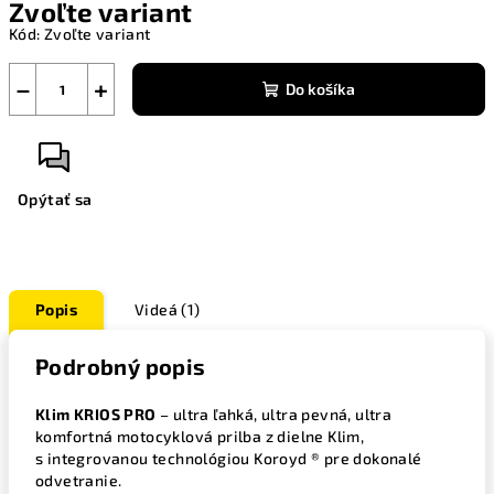
Zvoľte variant
cena:
Kód:
Zvoľte variant
−
+
Do košíka
Opýtať sa
Popis
Videá (1)
Podrobný popis
Klim KRIOS PRO
– ultra ľahká, ultra pevná, ultra
komfortná motocyklová prilba z dielne Klim,
s integrovanou technológiou Koroyd ® pre dokonalé
odvetranie.