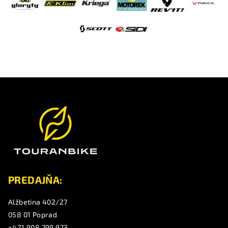
Z
á
p
ä
t
i
e
PREDAJŇA:
Alžbetina 402/27
058 01 Poprad
+421 908 799 973