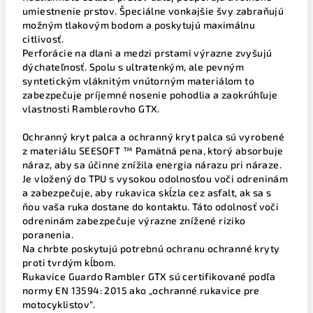
umiestnenie prstov. Špeciálne vonkajšie švy zabraňujú
možným tlakovým bodom a poskytujú maximálnu
citlivosť.
Perforácie na dlani a medzi prstami výrazne zvyšujú
dýchateľnosť. Spolu s ultratenkým, ale pevným
syntetickým vláknitým vnútorným materiálom to
zabezpečuje príjemné nosenie pohodlia a zaokrúhľuje
vlastnosti Ramblerovho GTX.
Ochranný kryt palca a ochranný kryt palca sú vyrobené
z materiálu SEESOFT ™ Pamätná pena, ktorý absorbuje
náraz, aby sa účinne znížila energia nárazu pri náraze.
Je vložený do TPU s vysokou odolnosťou voči odreninám
a zabezpečuje, aby rukavica skĺzla cez asfalt, ak sa s
ňou vaša ruka dostane do kontaktu. Táto odolnosť voči
odreninám zabezpečuje výrazne znížené riziko
poranenia.
Na chrbte poskytujú potrebnú ochranu ochranné kryty
proti tvrdým kĺbom.
Rukavice Guardo Rambler GTX sú certifikované podľa
normy EN 13594: 2015 ako „ochranné rukavice pre
motocyklistov“.