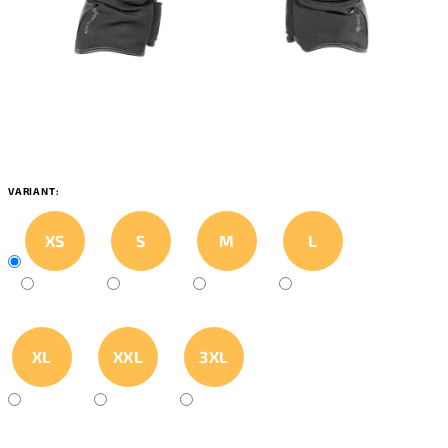
VARIANT:
XS
S
M
L
XL
XXL
3XL