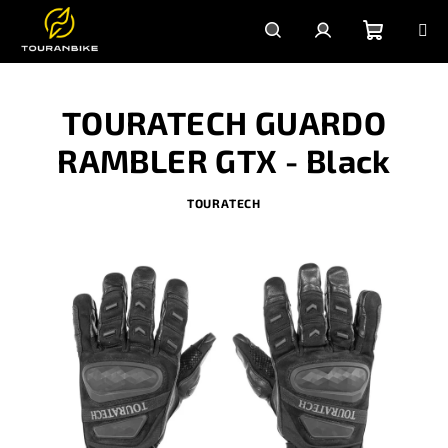
Prejsť
na
obsah
Nákupn
Hľadať
Prihlásenie
TOURATECH GUARDO
košík
RAMBLER GTX - Black
TOURATECH