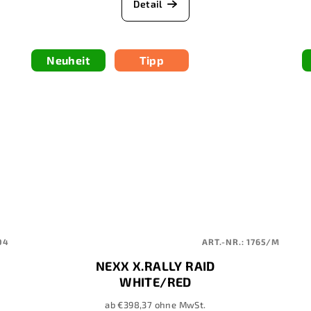
Detail
Neuheit
Tipp
04
ART.-NR.:
1765/M
NEXX X.RALLY RAID
WHITE/RED
ab €398,37 ohne MwSt.