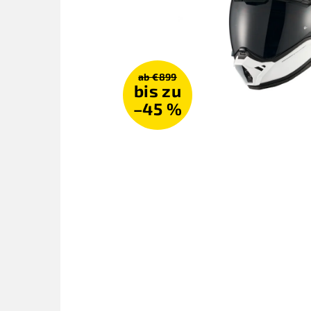
ab €899
bis zu
–45 %