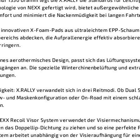
ologie von NEXX gefertigt wird, bietet außergewöhnliche 
ort und minimiert die Nackenmüdigkeit bei langen Fahrt
e innovativen X-Foam-Pads aus ultraleichtem EPP-Schaum s
bereichs abdecken, die Aufprallenergie effektiv absorbier
ringern.
nes aerothermisches Design, passt sich das Lüftungssyst
sgängen an. Die spezielle Winterchinenbelüftung und ext
bungen.
keit: X.RALLY verwandelt sich in drei Reitmodi. Ob Dual 
w- und Maskenkonfiguration oder On-Road mit einem schlank
n.
EXX Recoil Visor System verwendet der Visiermechanismu
en das Doppellip-Dichtung zu ziehen und so eine perfekt
tem arbeitet unabhängig von der Visieraufhängung für ein