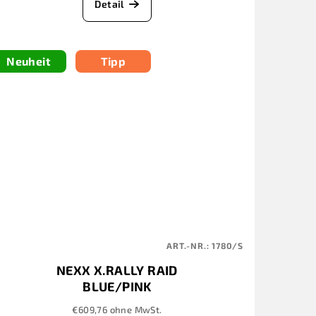
Detail
Neuheit
Tipp
ART.-NR.:
1780/S
NEXX X.RALLY RAID
BLUE/PINK
€609,76 ohne MwSt.