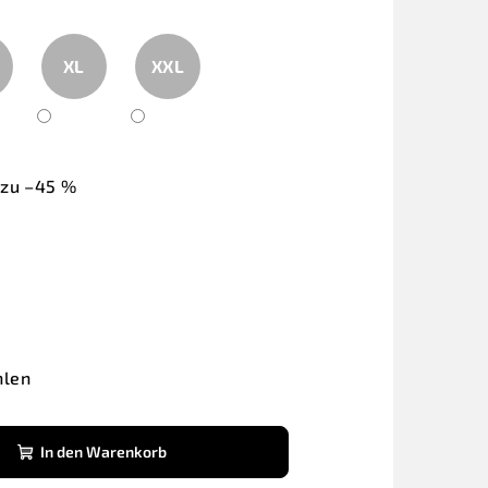
XL
XXL
 zu –45 %
hlen
In den Warenkorb