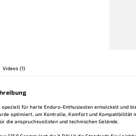
Videos (1)
chreibung
speziell für harte Enduro-Enthusiasten entwickelt und bi
urde optimiert, um Kontrolle, Komfort und Kompatibilität 
für die anspruchsvollsten und technischen Gelände.
ur 1350 Gramm legt die X.RALLY die Standards für Leichtigk