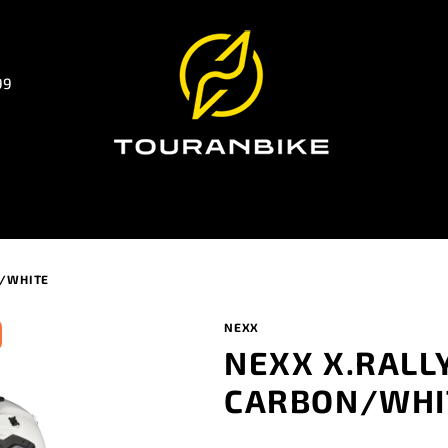
99
N/WHITE
NEXX
NEXX X.RALL
CARBON/WHI