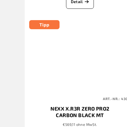
Detail
Tipp
ART.-NR.:
43
NEXX X.R3R ZERO PRO2
CARBON BLACK MT
€569,11 ohne MwSt.