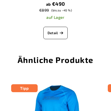
€490
ab
€899
(bis zu –45 %)
auf Lager
Detail
Ähnliche Produkte
Tipp