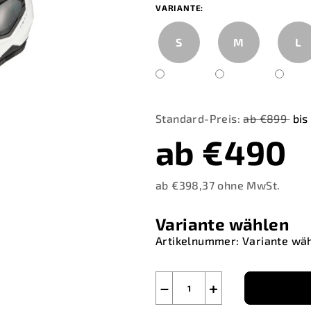
VARIANTE:
S
M
L
Standard-Preis:
ab €899
bis
ab
€490
ab
€398,37
ohne MwSt.
Verkaufspreis:
Variante wählen
Artikelnummer:
Variante wä
−
+