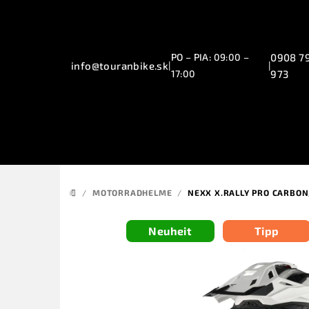
Zum
Inhalt
springen
PO – PIA: 09:00 –
0908 7
info@touranbike.sk
|
|
17:00
973
/
MOTORRADHELME
/
NEXX X.RALLY PRO CARBO
STARTSEITE
Neuheit
Tipp